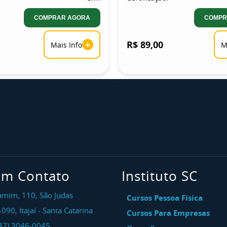
COMPRAR AGORA
COMPR
+
R$ 89,00
Mais Info
M
em Contato
Instituto SC
amim, 110, São Judas
Cursos Pessoa Física
-090
,
Itajaí
-
Santa Catarina
Cursos Para Empresas
47) 3046-0045