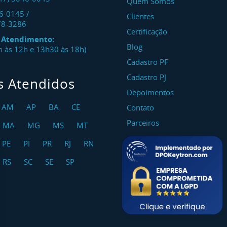
Quem Somos
46-0145
/
Clientes
78-3286
Certificação
e Atendimento:
Blog
8h às 12h e 13h30 às 18h)
Cadastro PF
Cadastro PJ
s Atendidos
Depoimentos
AM
AP
BA
CE
Contato
Parceiros
MA
MG
MS
MT
PE
PI
PR
RJ
RN
RS
SC
SE
SP