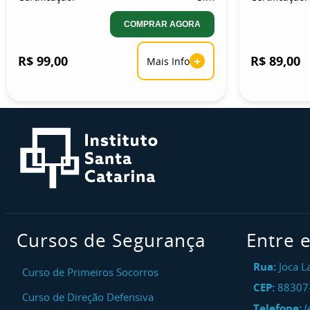
COMPRAR AGORA
R$ 99,00
+
R$ 89,00
Mais Info
Cursos de Segurança
Entre 
Rua:
Joca L
Curso de Primeiros Socorros
CEP:
88307
Curso de Direção Defensiva
Telefone:
(