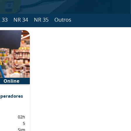
 33
NR 34
NR 35
Outros
Online
Operadores
02h
5
Sim