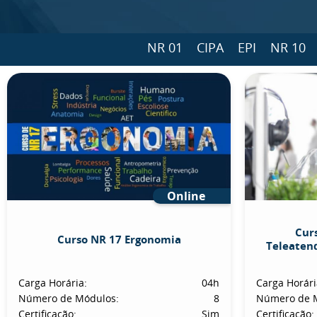
NR 01
CIPA
EPI
NR 10
Online
Cur
Curso NR 17 Ergonomia
Teleaten
Carga Horária:
04h
Carga Horári
Número de Módulos:
8
Número de 
Certificação:
Sim
Certificação: