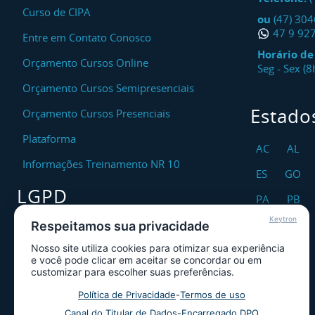
Curso de CIPA
ou
(47) 30
47 9 92
Entre em Contato Conosco
Horário d
Orçamento Cursos Online
Seg - Sex (
Orçamento Cursos Semipresenciais
Estado
Orçamento Cursos Presenciais
Plataforma
AC
AL
Informações Treinamento NR 10
ES
GO
LGPD
PA
PB
Keytron
RO
RR
Respeitamos sua privacidade
Encarregado DPO
Nosso site utiliza cookies para otimizar sua experiência
TO
Canal de Atendimento ao Titular dos
e você pode clicar em aceitar se concordar ou em
Dados
customizar para escolher suas preferências.
Política de Privacidade
Política de Privacidade
-
Termos de uso
Canal do Titular de Dados
-
Encarregado DPO