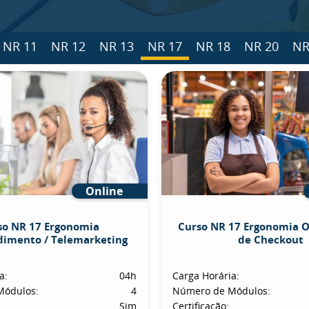
NR 11
NR 12
NR 13
NR 17
NR 18
NR 20
NR
Online
so NR 17 Ergonomia
Curso NR 17 Ergonomia 
dimento / Telemarketing
de Checkout
a:
04h
Carga Horária:
Módulos:
4
Número de Módulos:
Sim
Certificação: