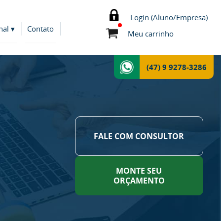
Login (Aluno/Empresa)
nal ▾
Contato
Meu carrinho
(47) 9 9278-3286
FALE COM CONSULTOR
MONTE SEU
ORÇAMENTO