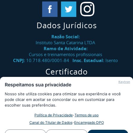
Dados Jurídicos
Razão Social:
Instituto Santa Catarina LTDA
Ramo de Atividade:
Cursos e treinamentos profissionais
CNPJ:
10.718.480/0001-84
Insc. Estadual:
Isento
Certificado
Verifique a autenticidade de certificados emitidos pelo
Keytron
Respeitamos sua privacidade
Instituto Santa Catarina.
Nosso site utiliza cookies para otimizar sua experiência e você
Consultar
pode clicar em aceitar se concordar ou em customizar para
escolher suas preferências.
Política de Privacidade
-
Termos de uso
Desde 2009 - Instituto Santa Catarina © - Todos os direitos
Canal do Titular de Dados
-
Encarregado DPO
reservados - Desenvolvido por
WS SISTEC