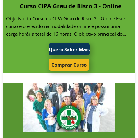
Curso CIPA Grau de Risco 3 - Online
CNAE da empresa, e pode variar entre grau de risco 1 e 4.
Para as empresas onde a CIPA é composta por membros
Objetivo do Curso da CIPA Grau de Risco 3 - Online Este
eleitos e por indicados, é necessário que o curso seja
curso é oferecido na modalidade online e possui uma
realizado no formato semipresencial.
carga horária total de 16 horas. O objetivo principal do
curso da CIPA para empresas de grau de risco 3 é
proporcionar aos membros da CIPA ou aos indicados a
Quero Saber Mais
capacitação necessária para desempenharem suas
funções. Este treinamento visa habilitá-los a realizar as
Comprar Curso
tarefas atribuídas à CIPA, com foco na prevenção de
acidentes e doenças ocupacionais. O curso também visa
auxiliar a empresa na promoção da saúde no trabalho e na
proteção da vida. Público do Curso da CIPA Grau de Risco
3 - Online Este curso é voltado para o representante
nomeado da CIPA (conhecido anteriormente como
designado) em empresas classificadas no grau de risco 3. A
classificação de risco da empresa pode ser verificada na
NR-4 Quadro I, que se baseia no CNAE da empresa,