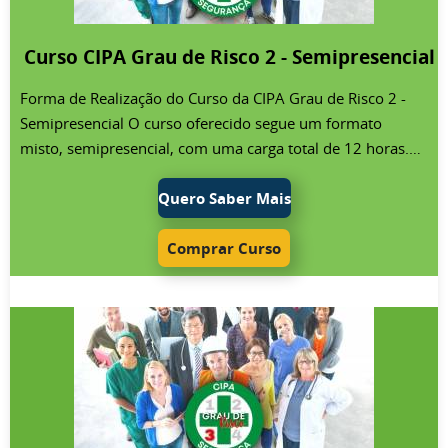
Curso CIPA Grau de Risco 2 - Semipresencial
Forma de Realização do Curso da CIPA Grau de Risco 2 -
Semipresencial O curso oferecido segue um formato
misto, semipresencial, com uma carga total de 12 horas.
Deste total, 8 horas são realizadas online e as 4 horas
restantes de maneira presencial. A parte presencial pode
Quero Saber Mais
ser conduzida por um profissional de segurança do
trabalho da própria empresa contratante. Para facilitar a
Comprar Curso
gestão desta etapa, disponibilizamos na plataforma de
treinamentos um sistema que permite ao responsável da
empresa gerenciar aspectos como a lista de presença,
fornecer orientações, e registrar o profissional encarregado
da parte presencial. Além disso, instrutores estarão
disponíveis para oferecer orientações adicionais e
esclarecer dúvidas. Os certificados são emitidos sob a
supervisão técnica do instrutor responsável pela parte