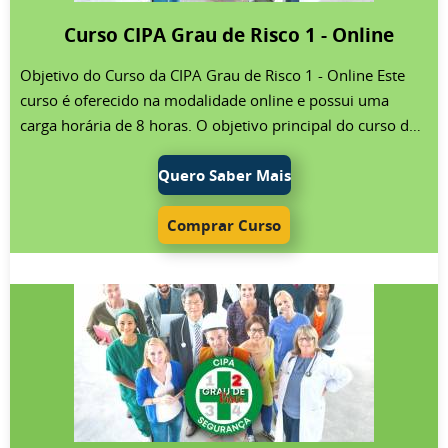
profissional de segurança do trabalho da empresa
Curso CIPA Grau de Risco 1 - Online
contratante que cuida da parte presencial. Há duas opções
para a emissão dos certificados: eles podem ser impressos
Objetivo do Curso da CIPA Grau de Risco 1 - Online Este
e enviados via correio para a empresa ou podem ser
curso é oferecido na modalidade online e possui uma
emitidos eletronicamente e assinados pelos alunos, o que
carga horária de 8 horas. O objetivo principal do curso da
garante maior praticidade e autenticidade nas assinaturas.
CIPA para empresas de grau de risco 1 é capacitar os
Público do Curso da CIPA Grau de Risco 4 - Semipresencial
membros da CIPA ou os indicados para que realizem
Quero Saber Mais
Este curso é destinado aos membros eleitos e suplentes da
efetivamente as tarefas que lhes são atribuídas. Este
CIPA de empresas classificadas no grau de risco 4,
treinamento visa prepará-los para as atividades da CIPA,
Comprar Curso
conforme determinado no Quadro I da NR-4, que leva em
focando na prevenção de acidentes e doenças
conta a atividade econômica da empresa (CNAE). Para as
ocupacionais. Assim, o curso busca auxiliar a empresa na
empresas em que a CIPA é composta exclusivamente pelo
promoção da saúde no local de trabalho e na proteção da
representante nomeado (anteriormente conhecido como
vida. Público do Curso da CIPA Grau de Risco 1 - Online
designado), existe a possibilidade de realizar o curso
Este curso é destinado aos membros eleitos e suplentes da
inteiramente online.
CIPA, bem como ao representante nomeado
(anteriormente conhecido como designado), de empresas
classificadas no grau de risco 1. O nível de risco é