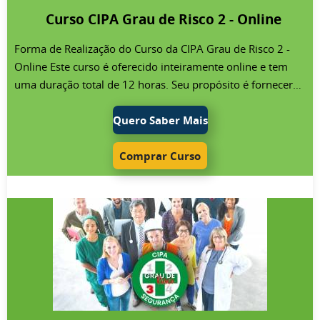
determinado com base no Quadro I da NR-4, que leva em
Curso CIPA Grau de Risco 2 - Online
consideração a atividade econômica da empresa,
identificada pelo CNAE. As classificações de risco variam de
Forma de Realização do Curso da CIPA Grau de Risco 2 -
1 a 4.
Online Este curso é oferecido inteiramente online e tem
uma duração total de 12 horas. Seu propósito é fornecer
aos membros da CIPA ou aos indivíduos indicados a
formação necessária para que possam cumprir com as
Quero Saber Mais
responsabilidades atribuídas a eles. O foco do curso é
capacitar esses membros para a realização de atividades
Comprar Curso
ligadas à CIPA, com ênfase na prevenção de acidentes e
doenças ocupacionais. Além disso, o curso visa auxiliar a
empresa na promoção da saúde no ambiente de trabalho e
na proteção da vida. Público do Curso da CIPA Grau de
Risco 2 - Online Este curso é especificamente projetado
para o representante nomeado da CIPA (anteriormente
conhecido como designado) de empresas que se
enquadram no grau de risco 2. O grau de risco é
determinado conforme o Quadro I da NR-4, baseado no