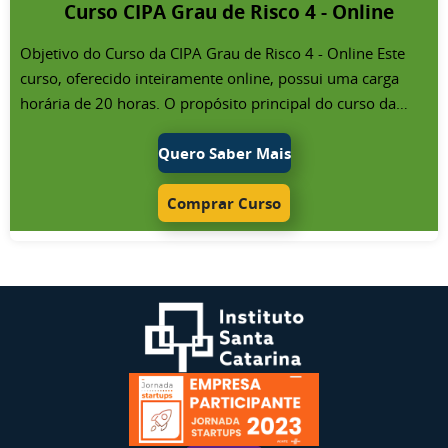
Curso CIPA Grau de Risco 4 - Online
abrangendo graus de risco de 1 a 4. No caso de empresas
em que a CIPA é formada por integrantes eleitos e
Objetivo do Curso da CIPA Grau de Risco 4 - Online Este
indicados, o curso deverá ser realizado de forma
curso, oferecido inteiramente online, possui uma carga
semipresencial.
horária de 20 horas. O propósito principal do curso da
CIPA para empresas de grau de risco 4 é fornecer aos
membros da CIPA ou aos indicados a formação necessária
Quero Saber Mais
para desempenharem suas responsabilidades. O foco está
em capacitar estes membros para realizarem suas
Comprar Curso
atividades voltadas à prevenção de acidentes e doenças
ocupacionais. Através deste curso, eles serão habilitados a
contribuir com a empresa na promoção da saúde no
ambiente de trabalho e na preservação da vida. Público do
Curso da CIPA Grau de Risco 4 - Online Este curso é
especificamente voltado para o representante nomeado da
CIPA (anteriormente conhecido como designado) de
empresas classificadas no grau de risco 4. O grau de risco
é determinado com base na NR-4 Quadro I, e está