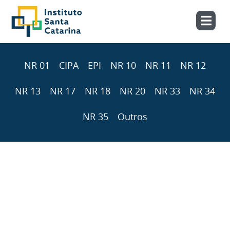
NR 01
CIPA
EPI
NR 10
NR 11
NR 12
NR 13
NR 17
NR 18
NR 20
NR 33
NR 34
NR 35
Outros