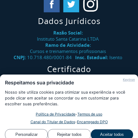
Dados Jurídicos
Razão Social:
Instituto Santa Catarina LTDA
Ramo de Atividade:
Cursos e treinamentos profissionais
CNPJ:
10.718.480/0001-84
Insc. Estadual:
Isento
Certificado
Verifique a autenticidade de certificados emitidos pelo
Keytron
Respeitamos sua privacidade
Instituto Santa Catarina.
Nosso site utiliza cookies para otimizar sua experiência e você
Consultar
pode clicar em aceitar se concordar ou em customizar para
escolher suas preferências.
Política de Privacidade
-
Termos de uso
Desde 2009 - Instituto Santa Catarina © - Todos os direitos
Canal do Titular de Dados
-
Encarregado DPO
reservados - Desenvolvido por
WS SISTEC
Personalizar
Rejeitar todos
Aceitar todos