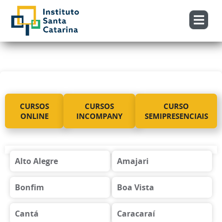
CURSOS
CURSOS
CURSO
ONLINE
INCOMPANY
SEMIPRESENCIAIS
Alto Alegre
Amajari
Bonfim
Boa Vista
Cantá
Caracaraí