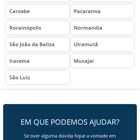
Caroebe
Pacaraima
Rorainópolis
Normandia
São João da Baliza
Uiramutã
Iracema
Mucajaí
São Luiz
EM QUE PODEMOS AJUDAR?
Se tiver alguma dúvida fique a vontade em