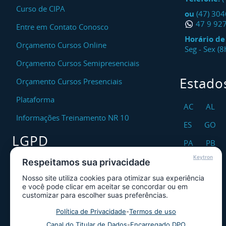
Curso de CIPA
ou
(47) 30
47 9 92
Entre em Contato Conosco
Horário d
Orçamento Cursos Online
Seg - Sex (
Orçamento Cursos Semipresenciais
Estado
Orçamento Cursos Presenciais
Plataforma
AC
AL
Informações Treinamento NR 10
ES
GO
LGPD
PA
PB
Keytron
RO
RR
Respeitamos sua privacidade
Encarregado DPO
Nosso site utiliza cookies para otimizar sua experiência
TO
Canal de Atendimento ao Titular dos
e você pode clicar em aceitar se concordar ou em
Dados
customizar para escolher suas preferências.
Política de Privacidade
Política de Privacidade
-
Termos de uso
Canal do Titular de Dados
-
Encarregado DPO