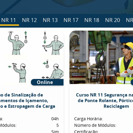
NR 11
NR 12
NR 13
NR 17
NR 18
NR 20
NR
Online
o de Sinalização de
Curso NR 11 Segurança n
amentos de Içamento,
de Ponte Rolante, Pórtico
o e Estropagem de Carga
Reciclagem
a:
04h
Carga Horária:
Módulos:
5
Número de Módulos:
Sim
Certificação: