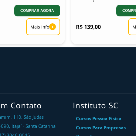
COMPRAR AGORA
COMPR
+
R$ 139,00
Mais Info
M
em Contato
Instituto SC
amim, 110, São Judas
Cursos Pessoa Física
-090
,
Itajaí
-
Santa Catarina
Cursos Para Empresas
47) 3046-0045