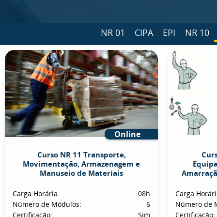
NR 01
CIPA
EPI
NR 10
Online
Curso NR 11 Transporte,
Curs
Movimentação, Armazenagem e
Equip
Manuseio de Materiais
Amarraçã
Carga Horária:
08h
Carga Horári
Número de Módulos:
6
Número de 
Certificação:
Sim
Certificação: