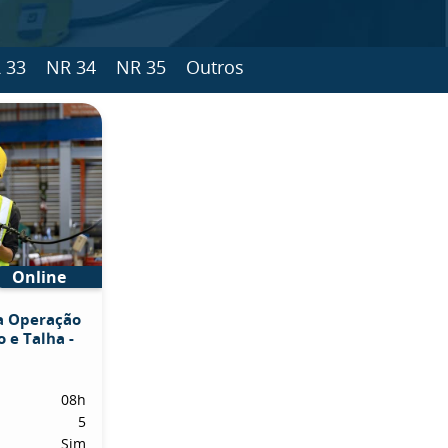
 33
NR 34
NR 35
Outros
Online
a Operação
 e Talha -
08h
5
Sim