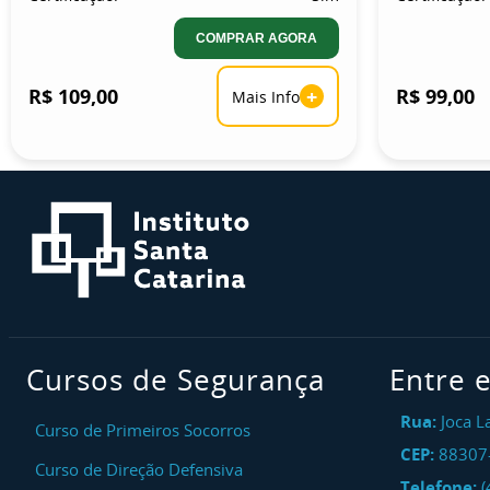
COMPRAR AGORA
R$ 109,00
+
R$ 99,00
Mais Info
Cursos de Segurança
Entre 
Rua:
Joca L
Curso de Primeiros Socorros
CEP:
88307
Curso de Direção Defensiva
Telefone:
(