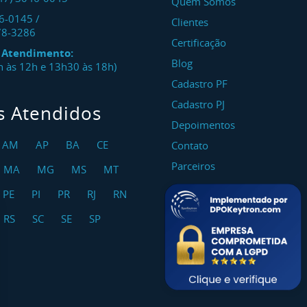
Quem Somos
46-0145
/
Clientes
78-3286
Certificação
e Atendimento:
Blog
8h às 12h e 13h30 às 18h)
Cadastro PF
Cadastro PJ
s Atendidos
Depoimentos
AM
AP
BA
CE
Contato
Parceiros
MA
MG
MS
MT
PE
PI
PR
RJ
RN
RS
SC
SE
SP