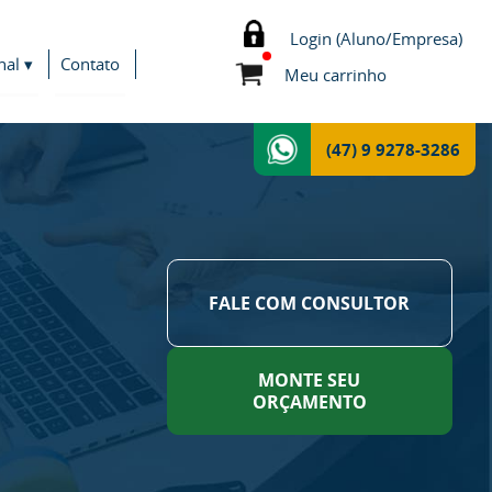
Login (Aluno/Empresa)
nal ▾
Contato
Meu carrinho
(47) 9 9278-3286
FALE COM CONSULTOR
MONTE SEU
ORÇAMENTO