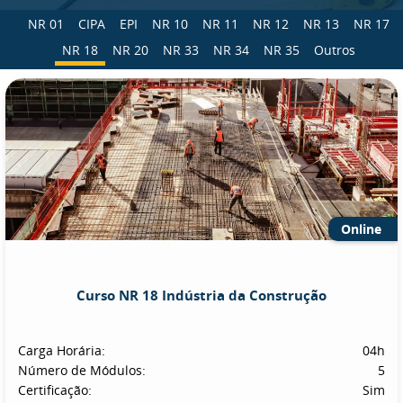
NR 01
CIPA
EPI
NR 10
NR 11
NR 12
NR 13
NR 17
NR 18
NR 20
NR 33
NR 34
NR 35
Outros
Online
Curso NR 18 Indústria da Construção
Carga Horária:
04h
Número de Módulos:
5
Certificação:
Sim