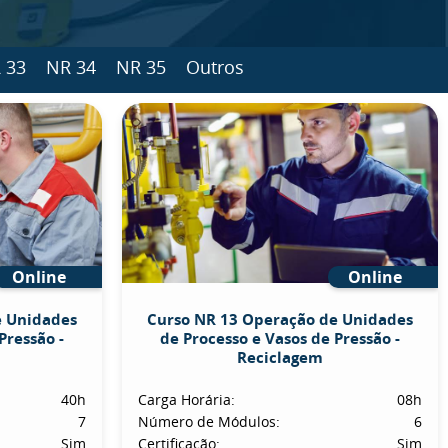
 33
NR 34
NR 35
Outros
Online
Online
e Unidades
Curso NR 13 Operação de Unidades
Pressão -
de Processo e Vasos de Pressão -
Reciclagem
40h
Carga Horária:
08h
7
Número de Módulos:
6
Sim
Certificação:
Sim