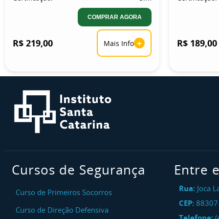
COMPRAR AGORA
R$ 219,00
+
R$ 189,00
Mais Info
Cursos de Segurança
Entre 
Rua:
Joca L
Curso de Primeiros Socorros
CEP:
88307
Curso de Direção Defensiva
Telefone:
(