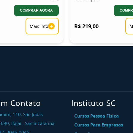
COMPRAR AGORA
COMPR
+
R$ 219,00
Mais Info
M
em Contato
Instituto SC
amim, 110, São Judas
Cursos Pessoa Física
-090
,
Itajaí
-
Santa Catarina
Cursos Para Empresas
47) 3046-0045