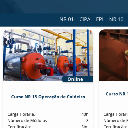
NR 01
CIPA
EPI
NR 10
Online
Curso NR 
Curso NR 13 Operação de Caldeira
Carga Horária:
40h
Carga Horári
Número de Módulos:
8
Número de 
Certificação:
Sim
Certificação: