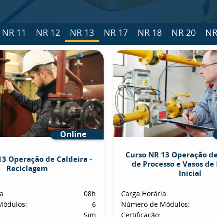
NR 11
NR 12
NR 13
NR 17
NR 18
NR 20
NR
Online
Curso NR 13 Operação d
13 Operação de Caldeira -
de Processo e Vasos de 
Reciclagem
Inicial
a:
08h
Carga Horária:
Módulos:
6
Número de Módulos:
Sim
Certificação: