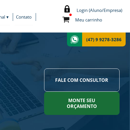
Login (Aluno/Empresa)
nal ▾
Contato
Meu carrinho
(47) 9 9278-3286
FALE COM CONSULTOR
MONTE SEU
ORÇAMENTO