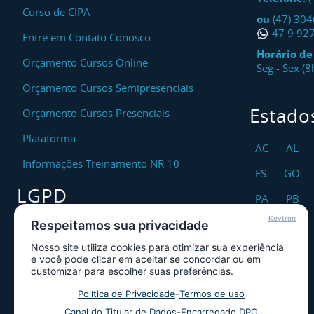
Curso de CIPA
ou
(47) 30
47 9 92
Entre em Contato Conosco
Horário d
Orçamento Cursos Online
Seg - Sex (
Orçamento Cursos Semipresenciais
Estado
Orçamento Cursos Presenciais
Plataforma
AC
AL
Informações Treinamento NR 10
ES
GO
LGPD
PA
PB
Keytron
RO
RR
Respeitamos sua privacidade
Encarregado DPO
Nosso site utiliza cookies para otimizar sua experiência
TO
Canal de Atendimento ao Titular dos
e você pode clicar em aceitar se concordar ou em
Dados
customizar para escolher suas preferências.
Política de Privacidade
Política de Privacidade
-
Termos de uso
Canal do Titular de Dados
-
Encarregado DPO