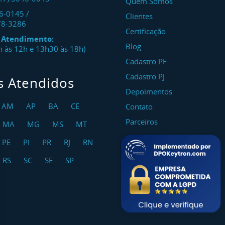
Quem Somos
46-0145
/
Clientes
78-3286
Certificação
e Atendimento:
Blog
8h às 12h e 13h30 às 18h)
Cadastro PF
Cadastro PJ
s Atendidos
Depoimentos
AM
AP
BA
CE
Contato
Parceiros
MA
MG
MS
MT
PE
PI
PR
RJ
RN
RS
SC
SE
SP