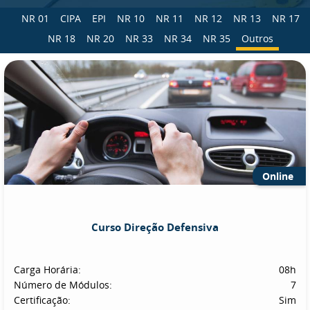
NR 01
CIPA
EPI
NR 10
NR 11
NR 12
NR 13
NR 17
NR 18
NR 20
NR 33
NR 34
NR 35
Outros
Online
Curso Direção Defensiva
Carga Horária:
08h
Número de Módulos:
7
Certificação:
Sim