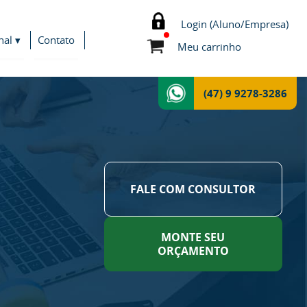
Login (Aluno/Empresa)
nal ▾
Contato
Meu carrinho
(47) 9 9278-3286
FALE COM CONSULTOR
MONTE SEU
ORÇAMENTO