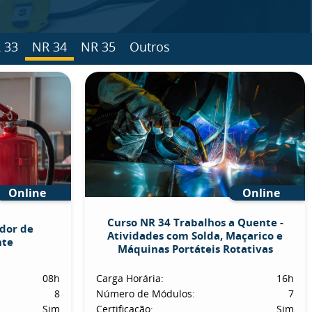
 33
NR 34
NR 35
Outros
Online
Online
Curso NR 34 Trabalhos a Quente -
dor de
Atividades com Solda, Maçarico e
nte
Máquinas Portáteis Rotativas
08h
Carga Horária:
16h
8
Número de Módulos:
7
Sim
Certificação:
Sim