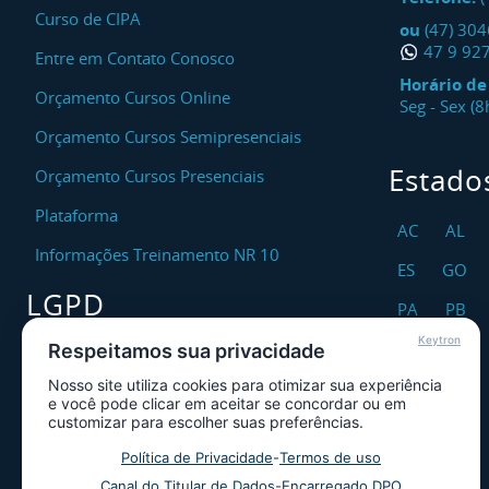
Curso de CIPA
ou
(47) 30
47 9 92
Entre em Contato Conosco
Horário d
Orçamento Cursos Online
Seg - Sex (
Orçamento Cursos Semipresenciais
Estado
Orçamento Cursos Presenciais
Plataforma
AC
AL
Informações Treinamento NR 10
ES
GO
LGPD
PA
PB
Keytron
RO
RR
Respeitamos sua privacidade
Encarregado DPO
Nosso site utiliza cookies para otimizar sua experiência
TO
Canal de Atendimento ao Titular dos
e você pode clicar em aceitar se concordar ou em
Dados
customizar para escolher suas preferências.
Política de Privacidade
Política de Privacidade
-
Termos de uso
Canal do Titular de Dados
-
Encarregado DPO