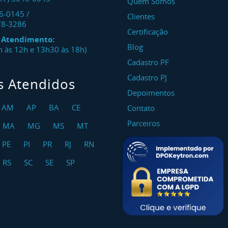
Quem Somos
46-0145
/
Clientes
78-3286
Certificação
e Atendimento:
Blog
8h às 12h e 13h30 às 18h)
Cadastro PF
Cadastro PJ
s Atendidos
Depoimentos
AM
AP
BA
CE
Contato
Parceiros
MA
MG
MS
MT
PE
PI
PR
RJ
RN
RS
SC
SE
SP