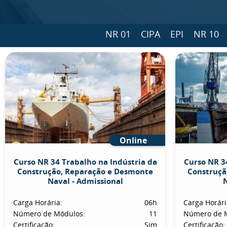
NR 01
CIPA
EPI
NR 10
Online
Curso NR 34 Trabalho na Indústria da
Curso NR 3
Construção, Reparação e Desmonte
Construçã
Naval - Admissional
N
Carga Horária:
06h
Carga Horári
Número de Módulos:
11
Número de 
Certificação:
Sim
Certificação: