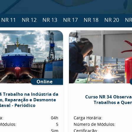
NR 11
NR 12
NR 13
NR 17
NR 18
NR 20
NR
Online
4 Trabalho na Indústria da
Curso NR 34 Observa
o, Reparação e Desmonte
Trabalhos a Que
aval - Periódico
a:
04h
Carga Horária:
Módulos:
5
Número de Módulos:
Sim
Certificação: