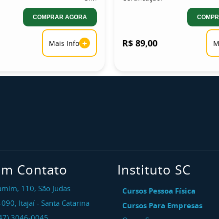
COMPRAR AGORA
COMPR
+
R$ 89,00
Mais Info
M
em Contato
Instituto SC
amim, 110, São Judas
Cursos Pessoa Física
-090
,
Itajaí
-
Santa Catarina
Cursos Para Empresas
47) 3046-0045