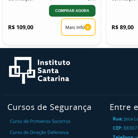
COMPRAR AGORA
R$ 109,00
+
R$ 89,00
Mais Info
Cursos de Segurança
Entre 
Rua:
Joca L
Curso de Primeiros Socorros
CEP:
88307
Curso de Direção Defensiva
Telefone:
(