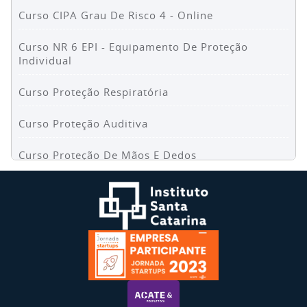
Curso CIPA Grau De Risco 4 - Online
Curso NR 6 EPI - Equipamento De Proteção
Individual
Curso Proteção Respiratória
Curso Proteção Auditiva
Curso Proteção De Mãos E Dedos
Curso NR 1 Riscos Psicossociais No Trabalho Para
Colaboradores
Curso NR 1 Riscos Psicossociais No Trabalho Para
Líderes
Curso NR 1 Integração Em Segurança Do Trabalho