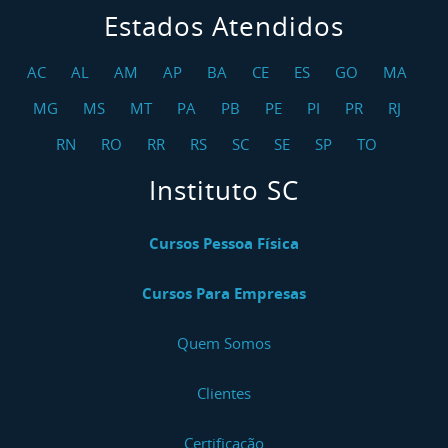
Estados Atendidos
Curso NR 17 Ergonomia
Curso NR 17 Ergonomia Teleatendimento /
AC
AL
AM
AP
BA
CE
ES
GO
MA
Telemarketing
MG
MS
MT
PA
PB
PE
PI
PR
RJ
Curso NR 17 Ergonomia Operadores De Checkout
RN
RO
RR
RS
SC
SE
SP
TO
Curso NR 18 Indústria Da Construção
Instituto SC
Curso NR 18 Indústria Da Construção - Reciclagem
Cursos Pessoa Física
Curso NR 18 Plataforma Elevatória Móvel De
Trabalho PEMT - Reciclagem
Cursos Para Empresas
Curso NR 20 Iniciação
Quem Somos
Curso NR 20 Básico
Clientes
Curso NR 20 Básico - Reciclagem
Certificação