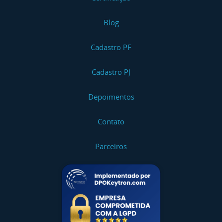
Curso NR 20 Intermediário
Blog
Curso NR 20 Intermediário - Reciclagem
Cadastro PF
Curso NR 20 Avançado I
Cadastro PJ
Curso NR 20 Avançado I - Reciclagem
Depoimentos
Curso NR 20 Avançado II
Contato
Curso NR 20 Avançado II - Reciclagem
Parceiros
Curso NR 20 Específico
Curso Segurança Na Exposição Ocupacional Ao
Benzeno
Curso NR 34 Trabalho Na Indústria Da
Construção, Reparação E Desmonte Naval -