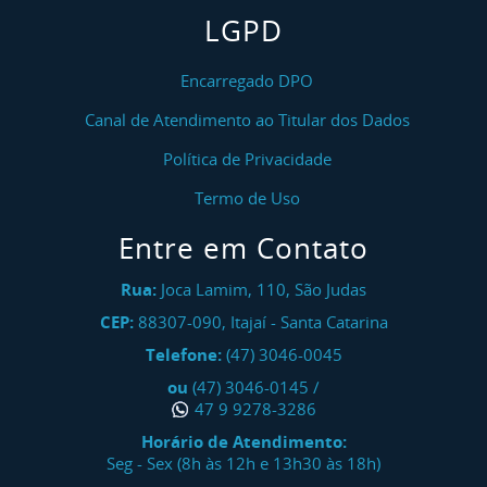
Curso NR 11 Segurança Na Operação De Ponte
LGPD
Rolante, Pórtico E Talha - Reciclagem
Curso NR 12 Máquinas E Equipamentos (GERAL)
Encarregado DPO
Canal de Atendimento ao Titular dos Dados
Curso NR 12 Máquinas E Equipamentos (GERAL) -
Reciclagem
Política de Privacidade
Curso NR 12 Máquinas Para Panificação E
Termo de Uso
Confeitaria - Inicial
Entre em Contato
Curso NR 13 Operação De Caldeira
Rua:
Joca Lamim, 110, São Judas
Curso NR 13 Operação De Caldeira - Reciclagem
CEP:
88307-090
,
Itajaí
-
Santa Catarina
Telefone:
(47) 3046-0045
Curso NR 13 Operação De Unidades De Processo
ou
(47) 3046-0145
/
E Vasos De Pressão - Inicial
47 9 9278-3286
Curso NR 13 Operação De Unidades De Processo
Horário de Atendimento:
E Vasos De Pressão - Reciclagem
Seg - Sex (8h às 12h e 13h30 às 18h)