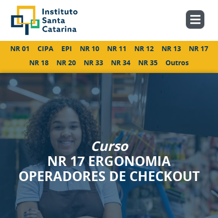
NR 01
CIPA
EPI
NR 10
NR 11
NR 12
NR 13
NR 17
NR 18
NR 20
NR 33
NR 34
NR 35
Outros
Curso
NR 17 ERGONOMIA
OPERADORES DE CHECKOUT