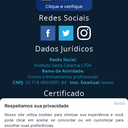
Admissional
Curso NR 34 Trabalho Na Indústria Da
Redes Sociais
Construção, Reparação E Desmonte Naval -
Periódico
Curso NR 34 Observador De Trabalhos A Quente
Dados Jurídicos
Curso NR 34 Trabalhos A Quente - Atividades
Com Solda, Maçarico E Máquinas Portáteis
Razão Social:
Rotativas
Instituto Santa Catarina LTDA
Ramo de Atividade:
Cursos e treinamentos profissionais
Curso Direção Defensiva
CNPJ:
10.718.480/0001-84
Insc. Estadual:
Isento
Curso Primeiros Socorros
Certificado
Verifique a autenticidade de certificados emitidos pelo
Keytron
Respeitamos sua privacidade
Instituto Santa Catarina.
Nosso site utiliza cookies para otimizar sua experiência e você
Consultar
pode clicar em aceitar se concordar ou em customizar para
escolher suas preferências.