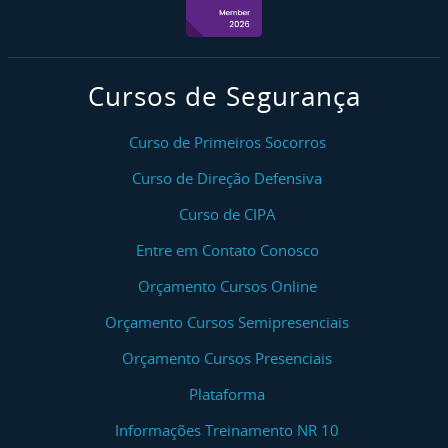
Curso NR 10 Básico
Curso NR 10 Básico - Reciclagem
Cursos de Segurança
Curso NR 10 SEP (Sistema Elétrico De Potência)
Curso NR 10 SEP (Sistema Elétrico De Potência) -
Curso de Primeiros Socorros
Reciclagem
Curso de Direção Defensiva
Curso Áreas Classificadas/Atmosferas Explosivas
Curso de CIPA
Entre em Contato Conosco
Curso Bloqueio E Etiquetagem De Fontes De
Energia Perigosas - LOTO
Orçamento Cursos Online
Curso NR 11 Transporte, Movimentação,
Orçamento Cursos Semipresenciais
Armazenagem E Manuseio De Materiais
Orçamento Cursos Presenciais
Curso De Sinalização De Equipamentos De
Plataforma
Içamento, Amarração E Estropagem De Carga
Informações Treinamento NR 10