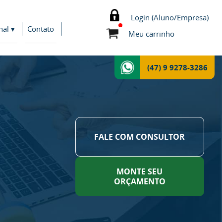
Login (Aluno/Empresa)
nal ▾
Contato
Meu carrinho
(47) 9 9278-3286
FALE COM CONSULTOR
MONTE SEU
ORÇAMENTO