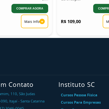
COMPRAR AGORA
COMPR
+
R$ 109,00
Mais Info
M
em Contato
Instituto SC
amim, 110, São Judas
Cursos Pessoa Física
-090
,
Itajaí
-
Santa Catarina
Cursos Para Empresas
47) 3046-0045