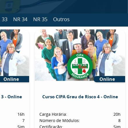
 33
NR 34
NR 35
Outros
Online
Online
 3 - Online
Curso CIPA Grau de Risco 4 - Online
16h
Carga Horária:
20h
7
Número de Módulos:
8
Sim
Certificação:
Sim