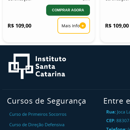
COMPRAR AGORA
R$ 109,00
+
R$ 109,00
Mais Info
Cursos de Segurança
Entre 
Rua:
Joca L
Curso de Primeiros Socorros
CEP:
88307
Curso de Direção Defensiva
Telefone:
(