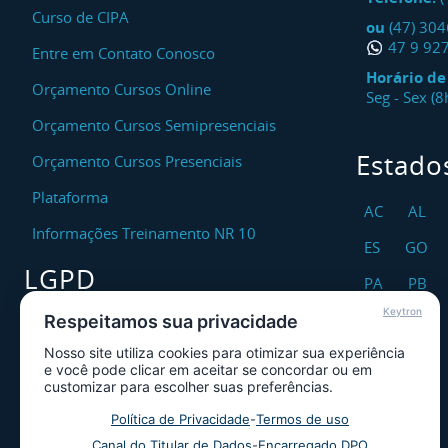
Curso de CIPA
ou
(47) 30
47 9 92
Entre em Contato Conosco
Horário d
Orçamento Cursos Online
Seg - Sex (
Orçamento Cursos Semipresenciais
Estado
Orçamento Cursos Presenciais
Plataforma
AC
AL
Informações Treinamento NR 10
ES
GO
LGPD
PA
PB
Keytron
RO
RR
Respeitamos sua privacidade
Encarregado DPO
Nosso site utiliza cookies para otimizar sua experiência
TO
Canal de Atendimento ao Titular dos
e você pode clicar em aceitar se concordar ou em
Dados
customizar para escolher suas preferências.
Política de Privacidade
Política de Privacidade
-
Termos de uso
Canal do Titular de Dados
-
Encarregado DPO