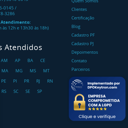
Quem Somos
46-0145
/
Clientes
78-3286
Certificação
e Atendimento:
Blog
8h às 12h e 13h30 às 18h)
Cadastro PF
Cadastro PJ
s Atendidos
Depoimentos
AM
AP
BA
CE
Contato
Parceiros
MA
MG
MS
MT
PE
PI
PR
RJ
RN
RS
SC
SE
SP