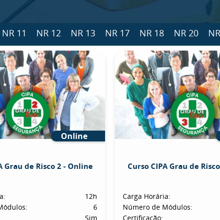
NR 11
NR 12
NR 13
NR 17
NR 18
NR 20
NR
Online
 Grau de Risco 2 - Online
Curso CIPA Grau de Risco
a:
12h
Carga Horária:
Módulos:
6
Número de Módulos:
Sim
Certificação: