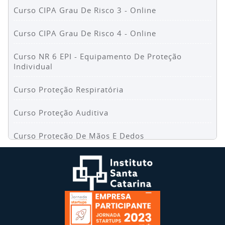
Curso CIPA Grau De Risco 3 - Online
Curso CIPA Grau De Risco 4 - Online
Curso NR 6 EPI - Equipamento De Proteção
Individual
Curso Proteção Respiratória
Curso Proteção Auditiva
Curso Proteção De Mãos E Dedos
Curso NR 1 Riscos Psicossociais No Trabalho Para
Colaboradores
Curso NR 1 Riscos Psicossociais No Trabalho Para
Líderes