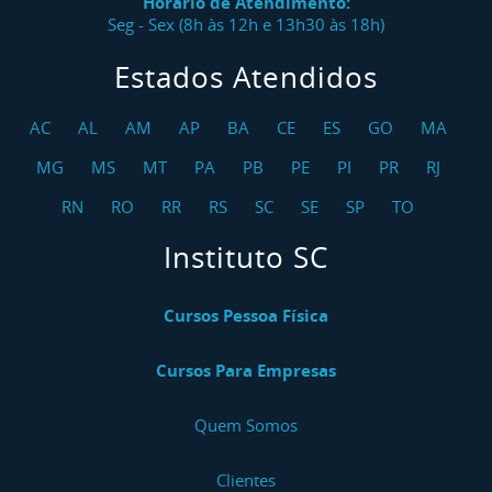
Curso NR 13 Operação De Unidades De Processo
Horário de Atendimento:
E Vasos De Pressão - Reciclagem
Seg - Sex (8h às 12h e 13h30 às 18h)
Estados Atendidos
Curso NR 17 Ergonomia
Curso NR 17 Ergonomia Teleatendimento /
AC
AL
AM
AP
BA
CE
ES
GO
MA
Telemarketing
MG
MS
MT
PA
PB
PE
PI
PR
RJ
Curso NR 17 Ergonomia Operadores De Checkout
RN
RO
RR
RS
SC
SE
SP
TO
Curso NR 18 Indústria Da Construção
Instituto SC
Curso NR 18 Indústria Da Construção - Reciclagem
Cursos Pessoa Física
Curso NR 18 Plataforma Elevatória Móvel De
Trabalho PEMT - Reciclagem
Cursos Para Empresas
Curso NR 20 Iniciação
Quem Somos
Curso NR 20 Básico
Clientes