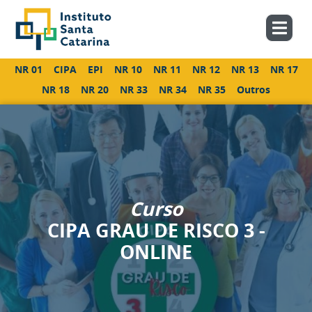
NR 01
CIPA
EPI
NR 10
NR 11
NR 12
NR 13
NR 17
NR 18
NR 20
NR 33
NR 34
NR 35
Outros
Curso
CIPA GRAU DE RISCO 3 -
ONLINE