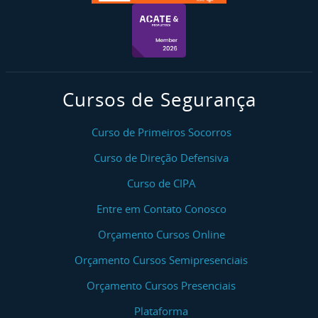
Curso NR 1 Integração Em Segurança Do Trabalho
Curso NR 10 Básico
Curso NR 10 Básico - Reciclagem
Cursos de Segurança
Curso NR 10 SEP (Sistema Elétrico De Potência)
Curso NR 10 SEP (Sistema Elétrico De Potência) -
Curso de Primeiros Socorros
Reciclagem
Curso de Direção Defensiva
Curso Áreas Classificadas/Atmosferas Explosivas
Curso de CIPA
Entre em Contato Conosco
Curso Bloqueio E Etiquetagem De Fontes De
Energia Perigosas - LOTO
Orçamento Cursos Online
Curso NR 11 Transporte, Movimentação,
Orçamento Cursos Semipresenciais
Armazenagem E Manuseio De Materiais
Orçamento Cursos Presenciais
Curso De Sinalização De Equipamentos De
Plataforma