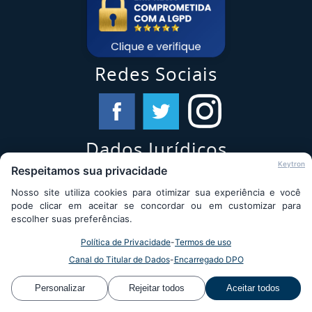
Curso NR 34 Trabalho Na Indústria Da
Construção, Reparação E Desmonte Naval -
Admissional
Curso NR 34 Trabalho Na Indústria Da
Redes Sociais
Construção, Reparação E Desmonte Naval -
Periódico
Curso NR 34 Observador De Trabalhos A Quente
Dados Jurídicos
Curso NR 34 Trabalhos A Quente - Atividades
Keytron
Respeitamos sua privacidade
Com Solda, Maçarico E Máquinas Portáteis
Razão Social:
Rotativas
Instituto Santa Catarina LTDA
Nosso site utiliza cookies para otimizar sua experiência e você
Ramo de Atividade:
pode clicar em aceitar se concordar ou em customizar para
Cursos e treinamentos profissionais
escolher suas preferências.
Curso Direção Defensiva
CNPJ:
10.718.480/0001-84
Insc. Estadual:
Isento
Política de Privacidade
-
Termos de uso
Curso Primeiros Socorros
Certificado
Canal do Titular de Dados
-
Encarregado DPO
Verifique a autenticidade de certificados emitidos pelo
Personalizar
Rejeitar todos
Aceitar todos
Instituto Santa Catarina.