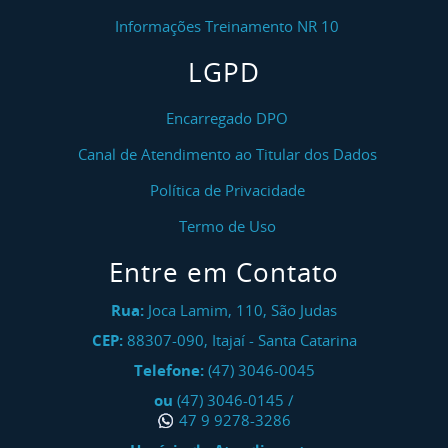
Içamento, Amarração E Estropagem De Carga
Informações Treinamento NR 10
Curso NR 11 Segurança Na Operação De Ponte
LGPD
Rolante, Pórtico E Talha - Reciclagem
Curso NR 12 Máquinas E Equipamentos (GERAL)
Encarregado DPO
Canal de Atendimento ao Titular dos Dados
Curso NR 12 Máquinas E Equipamentos (GERAL) -
Reciclagem
Política de Privacidade
Curso NR 12 Máquinas Para Panificação E
Termo de Uso
Confeitaria - Inicial
Entre em Contato
Curso NR 13 Operação De Caldeira
Rua:
Joca Lamim, 110, São Judas
Curso NR 13 Operação De Caldeira - Reciclagem
CEP:
88307-090
,
Itajaí
-
Santa Catarina
Telefone:
(47) 3046-0045
Curso NR 13 Operação De Unidades De Processo
ou
(47) 3046-0145
/
E Vasos De Pressão - Inicial
47 9 9278-3286