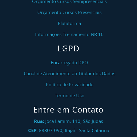
Curso NR 11 Transporte, Movimentação,
Orçamento Cursos Semipresenciais
Armazenagem E Manuseio De Materiais
Orçamento Cursos Presenciais
Curso De Sinalização De Equipamentos De
Plataforma
Içamento, Amarração E Estropagem De Carga
Informações Treinamento NR 10
Curso NR 11 Segurança Na Operação De Ponte
LGPD
Rolante, Pórtico E Talha - Reciclagem
Curso NR 12 Máquinas E Equipamentos (GERAL)
Encarregado DPO
Canal de Atendimento ao Titular dos Dados
Curso NR 12 Máquinas E Equipamentos (GERAL) -
Reciclagem
Política de Privacidade
Curso NR 12 Máquinas Para Panificação E
Termo de Uso
Confeitaria - Inicial
Entre em Contato
Curso NR 13 Operação De Caldeira
Rua:
Joca Lamim, 110, São Judas
Curso NR 13 Operação De Caldeira - Reciclagem
CEP:
88307-090
,
Itajaí
-
Santa Catarina