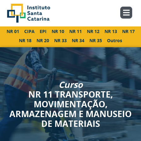
NR 01
CIPA
EPI
NR 10
NR 11
NR 12
NR 13
NR 17
NR 18
NR 20
NR 33
NR 34
NR 35
Outros
Curso
NR 11 TRANSPORTE,
MOVIMENTAÇÃO,
ARMAZENAGEM E MANUSEIO
DE MATERIAIS