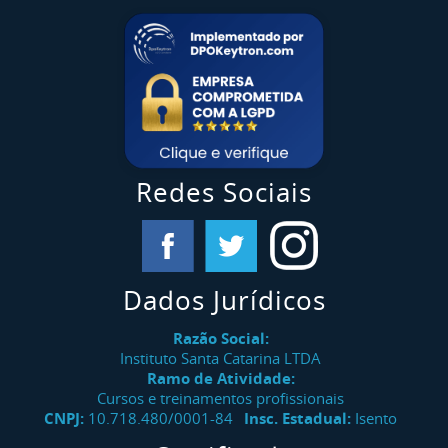
Curso Segurança Na Exposição Ocupacional Ao
Benzeno
Curso NR 34 Trabalho Na Indústria Da
Construção, Reparação E Desmonte Naval -
Admissional
Curso NR 34 Trabalho Na Indústria Da
Redes Sociais
Construção, Reparação E Desmonte Naval -
Periódico
Curso NR 34 Observador De Trabalhos A Quente
Dados Jurídicos
Curso NR 34 Trabalhos A Quente - Atividades
Com Solda, Maçarico E Máquinas Portáteis
Razão Social:
Rotativas
Instituto Santa Catarina LTDA
Ramo de Atividade:
Cursos e treinamentos profissionais
Curso Direção Defensiva
CNPJ:
10.718.480/0001-84
Insc. Estadual:
Isento