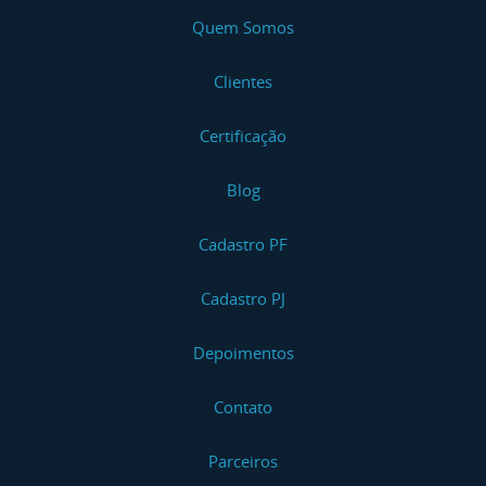
Curso NR 20 Iniciação
Quem Somos
Curso NR 20 Básico
Clientes
Curso NR 20 Básico - Reciclagem
Certificação
Curso NR 20 Intermediário
Blog
Curso NR 20 Intermediário - Reciclagem
Cadastro PF
Curso NR 20 Avançado I
Cadastro PJ
Curso NR 20 Avançado I - Reciclagem
Depoimentos
Curso NR 20 Avançado II
Contato
Curso NR 20 Avançado II - Reciclagem
Parceiros
Curso NR 20 Específico