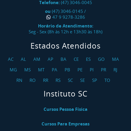
Telefone:
(47) 3046-0045
Curso NR 13 Operação De Unidades De Processo
ou
(47) 3046-0145
/
E Vasos De Pressão - Inicial
47 9 9278-3286
Curso NR 13 Operação De Unidades De Processo
Horário de Atendimento:
E Vasos De Pressão - Reciclagem
Seg - Sex (8h às 12h e 13h30 às 18h)
Estados Atendidos
Curso NR 17 Ergonomia
Curso NR 17 Ergonomia Teleatendimento /
AC
AL
AM
AP
BA
CE
ES
GO
MA
Telemarketing
MG
MS
MT
PA
PB
PE
PI
PR
RJ
Curso NR 17 Ergonomia Operadores De Checkout
RN
RO
RR
RS
SC
SE
SP
TO
Curso NR 18 Indústria Da Construção
Instituto SC
Curso NR 18 Indústria Da Construção - Reciclagem
Cursos Pessoa Física
Curso NR 18 Plataforma Elevatória Móvel De
Trabalho PEMT - Reciclagem
Cursos Para Empresas