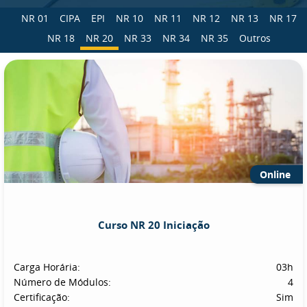
NR 01
CIPA
EPI
NR 10
NR 11
NR 12
NR 13
NR 17
NR 18
NR 20
NR 33
NR 34
NR 35
Outros
Online
Curso NR 20 Iniciação
Carga Horária:
03h
Número de Módulos:
4
Certificação:
Sim