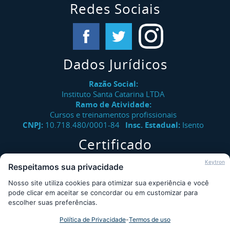
Redes Sociais
Dados Jurídicos
Razão Social:
Instituto Santa Catarina LTDA
Ramo de Atividade:
Cursos e treinamentos profissionais
CNPJ:
10.718.480/0001-84
Insc. Estadual:
Isento
Certificado
Verifique a autenticidade de certificados emitidos pelo
Keytron
Respeitamos sua privacidade
Instituto Santa Catarina.
Nosso site utiliza cookies para otimizar sua experiência e você
Consultar
pode clicar em aceitar se concordar ou em customizar para
escolher suas preferências.
Política de Privacidade
-
Termos de uso