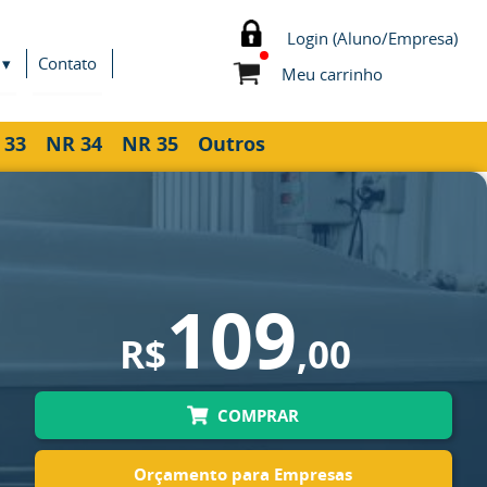
Login (Aluno/Empresa)
 ▾
Contato
Meu carrinho
 33
NR 34
NR 35
Outros
109
R$
,00
COMPRAR
Orçamento para Empresas