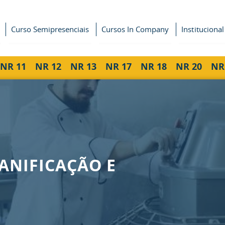
Curso Semipresenciais
Cursos In Company
Institucional
NR 11
NR 12
NR 13
NR 17
NR 18
NR 20
NR
ANIFICAÇÃO E