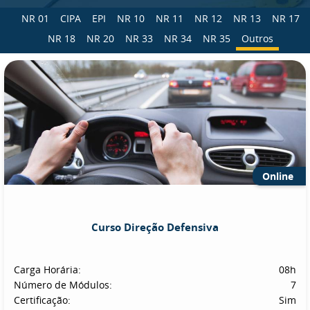
NR 01
CIPA
EPI
NR 10
NR 11
NR 12
NR 13
NR 17
NR 18
NR 20
NR 33
NR 34
NR 35
Outros
Online
Curso Direção Defensiva
Carga Horária:
08h
Número de Módulos:
7
Certificação:
Sim