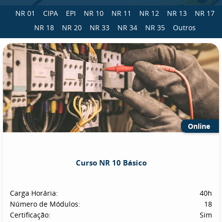
NR 01
CIPA
EPI
NR 10
NR 11
NR 12
NR 13
NR 17
NR 18
NR 20
NR 33
NR 34
NR 35
Outros
Online
Curso NR 10 Básico
Carga Horária:
40h
Número de Módulos:
18
Certificação:
Sim