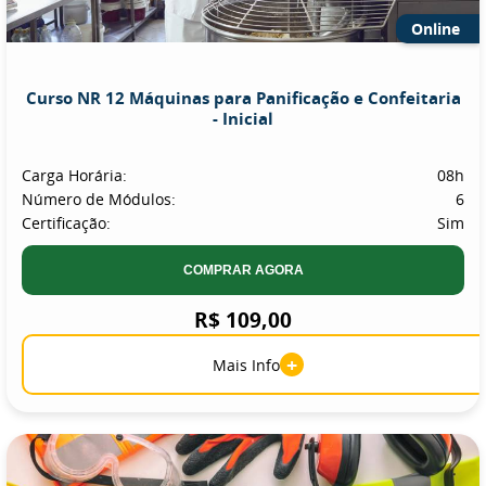
Online
Curso NR 12 Máquinas para Panificação e Confeitaria
- Inicial
Carga Horária:
08h
Número de Módulos:
6
Certificação:
Sim
COMPRAR AGORA
R$ 109,00
+
Mais Info