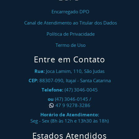
Curso NR 12 Máquinas E Equipamentos (GERAL)
Encarregado DPO
Canal de Atendimento ao Titular dos Dados
Curso NR 12 Máquinas E Equipamentos (GERAL) -
Reciclagem
Política de Privacidade
Curso NR 12 Máquinas Para Panificação E
Termo de Uso
Confeitaria - Inicial
Entre em Contato
Curso NR 13 Operação De Caldeira
Rua:
Joca Lamim, 110, São Judas
Curso NR 13 Operação De Caldeira - Reciclagem
CEP:
88307-090
,
Itajaí
-
Santa Catarina
Telefone:
(47) 3046-0045
Curso NR 13 Operação De Unidades De Processo
ou
(47) 3046-0145
/
E Vasos De Pressão - Inicial
47 9 9278-3286
Curso NR 13 Operação De Unidades De Processo
Horário de Atendimento:
E Vasos De Pressão - Reciclagem
Seg - Sex (8h às 12h e 13h30 às 18h)
Estados Atendidos
Curso NR 17 Ergonomia