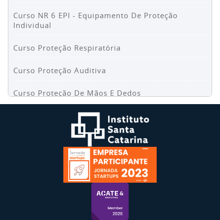
Curso NR 6 EPI - Equipamento De Proteção
Individual
Curso Proteção Respiratória
Curso Proteção Auditiva
Curso Proteção De Mãos E Dedos
Curso NR 1 Riscos Psicossociais No Trabalho Para
Colaboradores
Curso NR 1 Riscos Psicossociais No Trabalho Para
Líderes
Curso NR 1 Integração Em Segurança Do Trabalho
Curso NR 10 Básico