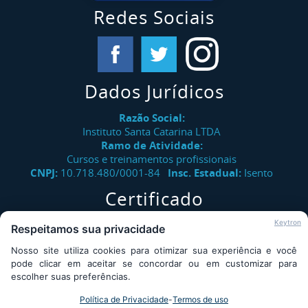
Curso NR 34 Trabalho Na Indústria Da
Redes Sociais
Construção, Reparação E Desmonte Naval -
Periódico
Curso NR 34 Observador De Trabalhos A Quente
Dados Jurídicos
Curso NR 34 Trabalhos A Quente - Atividades
Com Solda, Maçarico E Máquinas Portáteis
Razão Social:
Rotativas
Instituto Santa Catarina LTDA
Ramo de Atividade:
Cursos e treinamentos profissionais
Curso Direção Defensiva
CNPJ:
10.718.480/0001-84
Insc. Estadual:
Isento
Curso Primeiros Socorros
Certificado
Verifique a autenticidade de certificados emitidos pelo
Keytron
Respeitamos sua privacidade
Instituto Santa Catarina.
Nosso site utiliza cookies para otimizar sua experiência e você
Consultar
pode clicar em aceitar se concordar ou em customizar para
escolher suas preferências.
Política de Privacidade
-
Termos de uso