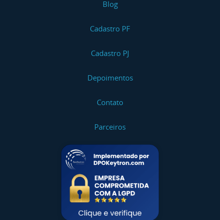
Blog
Curso NR 20 Intermediário - Reciclagem
Cadastro PF
Curso NR 20 Avançado I
Cadastro PJ
Curso NR 20 Avançado I - Reciclagem
Depoimentos
Curso NR 20 Avançado II
Contato
Curso NR 20 Avançado II - Reciclagem
Parceiros
Curso NR 20 Específico
Curso Segurança Na Exposição Ocupacional Ao
Benzeno
Curso NR 34 Trabalho Na Indústria Da
Construção, Reparação E Desmonte Naval -
Admissional