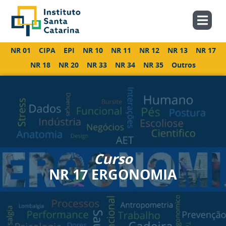
NR 01
CIPA
EPI
NR 10
NR 11
NR 12
NR 13
NR 17
NR 18
NR 20
NR 33
NR 34
NR 35
Outros
Curso
NR 17 ERGONOMIA