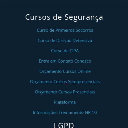
Curso NR 10 Básico - Reciclagem
Cursos de Segurança
Curso NR 10 SEP (Sistema Elétrico De Potência)
Curso NR 10 SEP (Sistema Elétrico De Potência) -
Curso de Primeiros Socorros
Reciclagem
Curso de Direção Defensiva
Curso Áreas Classificadas/Atmosferas Explosivas
Curso de CIPA
Entre em Contato Conosco
Curso Bloqueio E Etiquetagem De Fontes De
Energia Perigosas - LOTO
Orçamento Cursos Online
Curso NR 11 Transporte, Movimentação,
Orçamento Cursos Semipresenciais
Armazenagem E Manuseio De Materiais
Orçamento Cursos Presenciais
Curso De Sinalização De Equipamentos De
Plataforma
Içamento, Amarração E Estropagem De Carga
Informações Treinamento NR 10
Curso NR 11 Segurança Na Operação De Ponte
LGPD
Rolante, Pórtico E Talha - Reciclagem