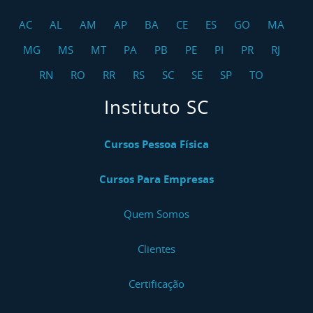
Curso NR 17 Ergonomia Teleatendimento /
AC
AL
AM
AP
BA
CE
ES
GO
MA
Telemarketing
MG
MS
MT
PA
PB
PE
PI
PR
RJ
Curso NR 17 Ergonomia Operadores De Checkout
RN
RO
RR
RS
SC
SE
SP
TO
Curso NR 18 Indústria Da Construção
Instituto SC
Curso NR 18 Indústria Da Construção - Reciclagem
Cursos Pessoa Física
Curso NR 18 Plataforma Elevatória Móvel De
Trabalho PEMT - Reciclagem
Cursos Para Empresas
Curso NR 20 Iniciação
Quem Somos
Curso NR 20 Básico
Clientes
Curso NR 20 Básico - Reciclagem
Certificação
Curso NR 20 Intermediário