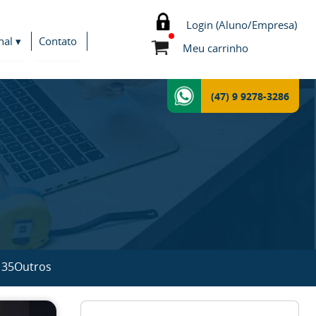
Login (Aluno/Empresa)
nal ▾
Contato
Meu carrinho
(47) 9 9278-3286
 35
Outros