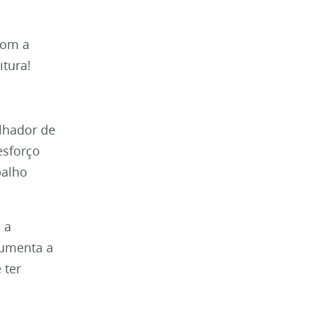
com a
itura!
lhador de
esforço
balho
 a
aumenta a
 ter