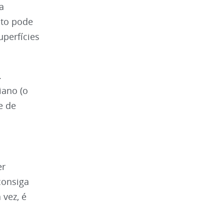
a
nto pode
uperfícies
.
iano (o
e de
er
consiga
 vez, é