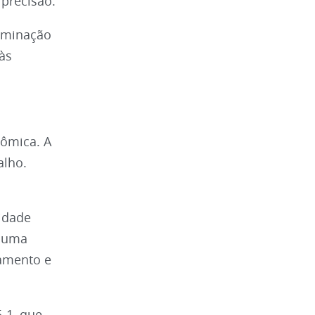
precisão.
luminação
às
nômica. A
alho.
idade
e uma
camento e
-1, que