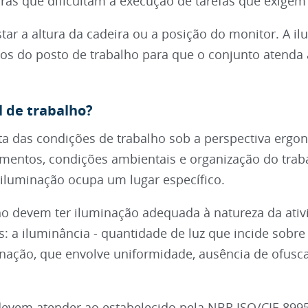
as que dificultam a execução de tarefas que exigem 
tar a altura da cadeira ou a posição do monitor. A i
os do posto de trabalho para que o conjunto atenda 
l de trabalho?
ta das condições de trabalho sob a perspectiva ergo
entos, condições ambientais e organização do trab
 iluminação ocupa um lugar específico.
ho devem ter iluminação adequada à natureza da ativ
s: a iluminância - quantidade de luz que incide sobr
minação, que envolve uniformidade, ausência de ofus
devem atender ao estabelecido pela NBR ISO/CIE 8995