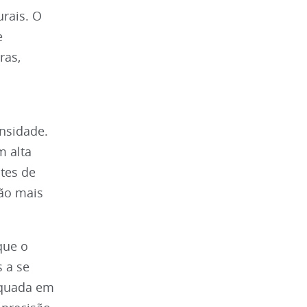
rais. O
e
ras,
ensidade.
m alta
tes de
são mais
que o
s a se
equada em