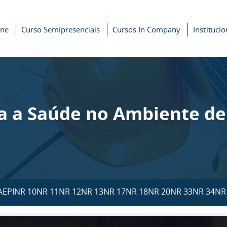
ine
Curso Semipresenciais
Cursos In Company
Institucio
a a Saúde no Ambiente de
A
EPI
NR 10
NR 11
NR 12
NR 13
NR 17
NR 18
NR 20
NR 33
NR 34
NR