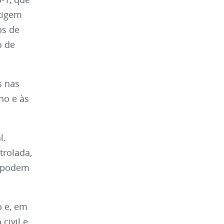
xigem
os de
o de
s nas
ho e às
l.
trolada,
s podem
o e, em
civil e