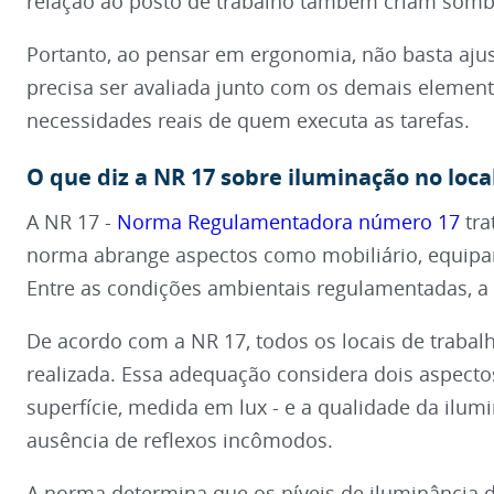
relação ao posto de trabalho também criam sombr
Portanto, ao pensar em ergonomia, não basta ajus
precisa ser avaliada junto com os demais element
necessidades reais de quem executa as tarefas.
O que diz a NR 17 sobre iluminação no loca
A NR 17 -
Norma Regulamentadora número 17
tra
norma abrange aspectos como mobiliário, equipam
Entre as condições ambientais regulamentadas, a
De acordo com a NR 17, todos os locais de trabal
realizada. Essa adequação considera dois aspecto
superfície, medida em lux - e a qualidade da ilu
ausência de reflexos incômodos.
A norma determina que os níveis de iluminância 