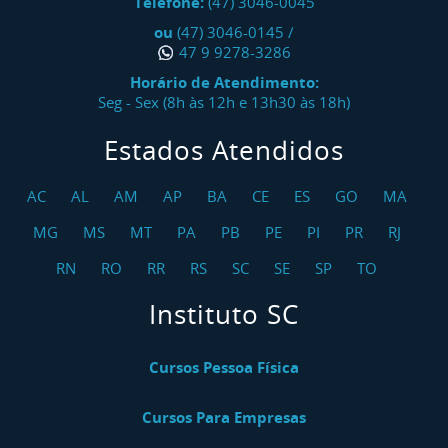
Telefone:
(47) 3046-0045
ou
(47) 3046-0145
/
47 9 9278-3286
Horário de Atendimento:
Seg - Sex (8h às 12h e 13h30 às 18h)
Estados Atendidos
AC
AL
AM
AP
BA
CE
ES
GO
MA
MG
MS
MT
PA
PB
PE
PI
PR
RJ
RN
RO
RR
RS
SC
SE
SP
TO
Instituto SC
Cursos Pessoa Física
Cursos Para Empresas