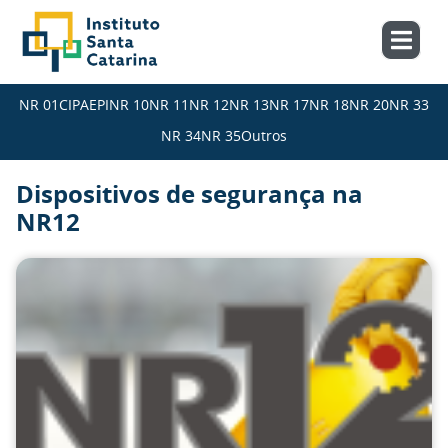
NR 01
CIPA
EPI
NR 10
NR 11
NR 12
NR 13
NR 17
NR 18
NR 20
NR 33
NR 34
NR 35
Outros
Dispositivos de segurança na
NR12