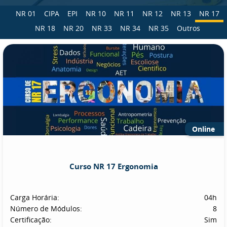
NR 01
CIPA
EPI
NR 10
NR 11
NR 12
NR 13
NR 17
NR 18
NR 20
NR 33
NR 34
NR 35
Outros
Online
Curso NR 17 Ergonomia
Carga Horária:
04h
Número de Módulos:
8
Certificação:
Sim