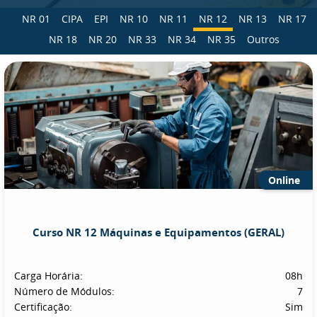
NR 01
CIPA
EPI
NR 10
NR 11
NR 12
NR 13
NR 17
NR 18
NR 20
NR 33
NR 34
NR 35
Outros
Online
Curso NR 12 Máquinas e Equipamentos (GERAL)
Carga Horária:
08h
Número de Módulos:
7
Certificação:
Sim