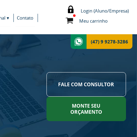
Login (Aluno/Empresa)
nal ▾
Contato
Meu carrinho
(47) 9 9278-3286
FALE COM CONSULTOR
MONTE SEU
ORÇAMENTO