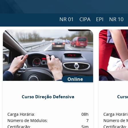
NR 01
CIPA
EPI
NR 10
Online
Curso Direção Defensiva
Curs
Carga Horária:
08h
Carga Horári
Número de Módulos:
7
Número de 
Certificação:
Sim
Certificação: