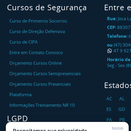
Cursos de Segurança
Entre 
Rua:
Joca L
Curso de Primeiros Socorros
CEP:
88307
Curso de Direção Defensiva
Telefone:
(
Curso de CIPA
ou
(47) 30
47 9 92
Entre em Contato Conosco
Horário d
Orçamento Cursos Online
Seg - Sex (
Orçamento Cursos Semipresenciais
Estado
Orçamento Cursos Presenciais
Plataforma
AC
AL
Informações Treinamento NR 10
ES
GO
LGPD
PA
PB
Keytron
RO
RR
Respeitamos sua privacidade