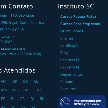
em Contato
Instituto SC
amim, 110, São Judas
Cursos Pessoa Física
-090
,
Itajaí
-
Santa Catarina
Cursos Para Empresas
47) 3046-0045
Quem Somos
46-0145
/
Clientes
78-3286
Certificação
e Atendimento:
Blog
8h às 12h e 13h30 às 18h)
Cadastro PF
Cadastro PJ
s Atendidos
Depoimentos
AM
AP
BA
CE
Contato
Parceiros
MA
MG
MS
MT
PE
PI
PR
RJ
RN
RS
SC
SE
SP