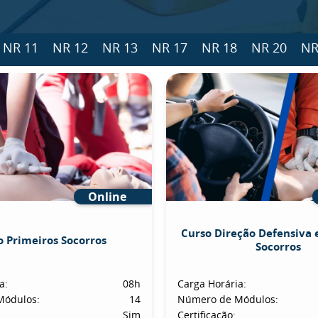
NR 11
NR 12
NR 13
NR 17
NR 18
NR 20
NR
Online
Curso Direção Defensiva 
o Primeiros Socorros
Socorros
a:
08h
Carga Horária:
Módulos:
14
Número de Módulos:
Sim
Certificação: