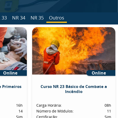
 33
NR 34
NR 35
Outros
Online
Online
e Primeiros
Curso NR 23 Básico de Combate a
Incêndio
16h
Carga Horária:
08h
14
Número de Módulos:
11
Sim
Certificação:
Sim