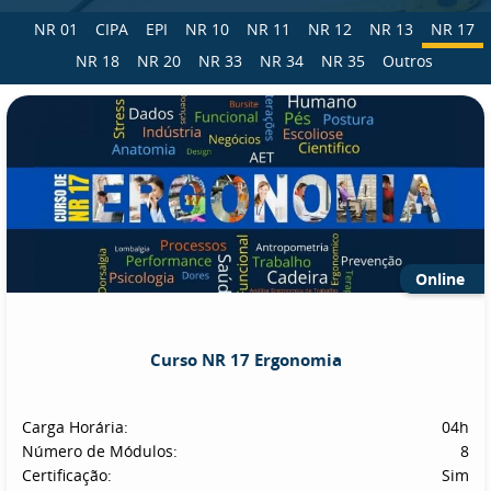
NR 01
CIPA
EPI
NR 10
NR 11
NR 12
NR 13
NR 17
NR 18
NR 20
NR 33
NR 34
NR 35
Outros
Online
Curso NR 17 Ergonomia
Carga Horária:
04h
Número de Módulos:
8
Certificação:
Sim