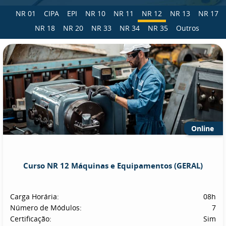
NR 01
CIPA
EPI
NR 10
NR 11
NR 12
NR 13
NR 17
NR 18
NR 20
NR 33
NR 34
NR 35
Outros
Online
Curso NR 12 Máquinas e Equipamentos (GERAL)
Carga Horária:
08h
Número de Módulos:
7
Certificação:
Sim