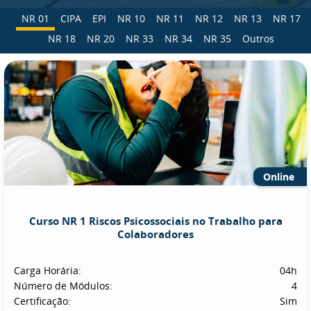
NR 01
CIPA
EPI
NR 10
NR 11
NR 12
NR 13
NR 17
NR 18
NR 20
NR 33
NR 34
NR 35
Outros
Online
Curso NR 1 Riscos Psicossociais no Trabalho para
Colaboradores
Carga Horária:
04h
Número de Módulos:
4
Certificação:
Sim