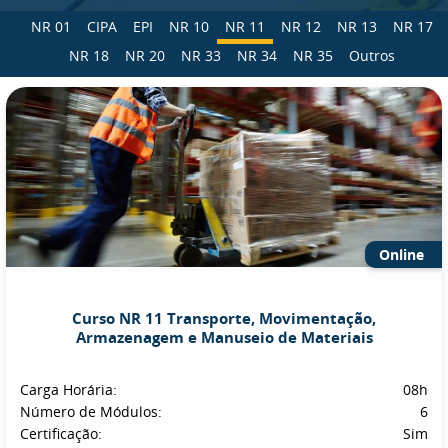
NR 01
CIPA
EPI
NR 10
NR 11
NR 12
NR 13
NR 17
NR 18
NR 20
NR 33
NR 34
NR 35
Outros
Online
Curso NR 11 Transporte, Movimentação,
Armazenagem e Manuseio de Materiais
Carga Horária:
08h
Número de Módulos:
6
Certificação:
Sim