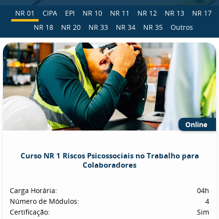
NR 01
CIPA
EPI
NR 10
NR 11
NR 12
NR 13
NR 17
NR 18
NR 20
NR 33
NR 34
NR 35
Outros
Online
Curso NR 1 Riscos Psicossociais no Trabalho para
Colaboradores
Carga Horária:
04h
Número de Módulos:
4
Certificação:
Sim