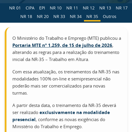
NR 01
CIPA
EPI
NR 10
NR 11
NR 12
NR 13
NR 17
NR 18
NR 20
NR 33
NR 34
NR 35
Outros
O Ministério do Trabalho e Emprego (MTE) publicou a
Portaria MTE nº 1.259, de 15 de julho de 2026
,
alterando as regras para a realização do treinamento
inicial da NR-35 – Trabalho em Altura.
Com essa atualização, os treinamentos da NR-35 nas
modalidades 100% on-line e semipresencial não
poderão mais ser comercializados para novas
turmas.
A partir desta data, o treinamento da NR-35 deverá
ser realizado
exclusivamente na modalidade
presencial
, conforme as novas exigências do
Ministério do Trabalho e Emprego.