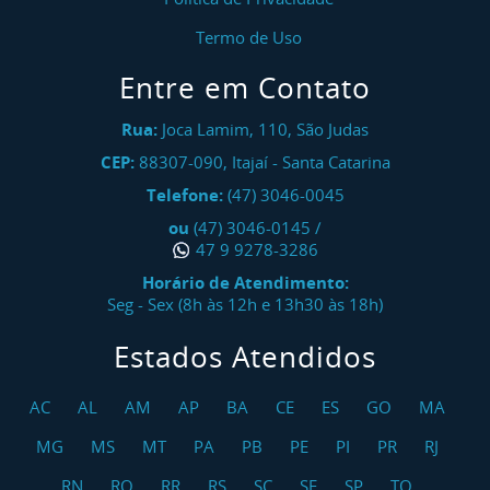
Termo de Uso
Entre em Contato
Rua:
Joca Lamim, 110, São Judas
CEP:
88307-090
,
Itajaí
-
Santa Catarina
Telefone:
(47) 3046-0045
ou
(47) 3046-0145
/
47 9 9278-3286
Horário de Atendimento:
Seg - Sex (8h às 12h e 13h30 às 18h)
Estados Atendidos
AC
AL
AM
AP
BA
CE
ES
GO
MA
MG
MS
MT
PA
PB
PE
PI
PR
RJ
RN
RO
RR
RS
SC
SE
SP
TO