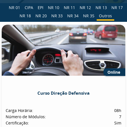
NR 01
CIPA
EPI
NR 10
NR 11
NR 12
NR 13
NR 17
NR 18
NR 20
NR 33
NR 34
NR 35
Outros
Online
Curso Direção Defensiva
Carga Horária:
08h
Número de Módulos:
7
Certificação:
Sim