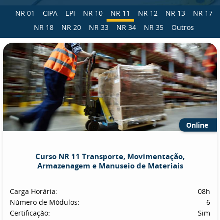
NR 01
CIPA
EPI
NR 10
NR 11
NR 12
NR 13
NR 17
NR 18
NR 20
NR 33
NR 34
NR 35
Outros
Online
Curso NR 11 Transporte, Movimentação,
Armazenagem e Manuseio de Materiais
Carga Horária:
08h
Número de Módulos:
6
Certificação:
Sim