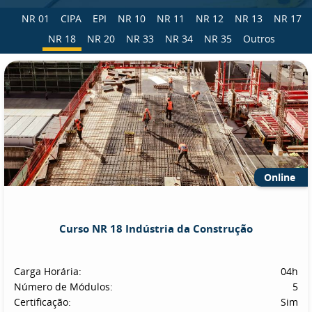
NR 01
CIPA
EPI
NR 10
NR 11
NR 12
NR 13
NR 17
NR 18
NR 20
NR 33
NR 34
NR 35
Outros
Online
Curso NR 18 Indústria da Construção
Carga Horária:
04h
Número de Módulos:
5
Certificação:
Sim