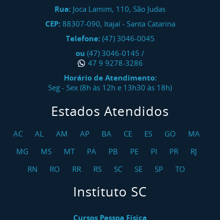
Rua:
Joca Lamim, 110, São Judas
CEP:
88307-090
,
Itajaí
-
Santa Catarina
Telefone:
(47) 3046-0045
ou
(47) 3046-0145
/
47 9 9278-3286
Horário de Atendimento:
Seg - Sex (8h às 12h e 13h30 às 18h)
Estados Atendidos
AC
AL
AM
AP
BA
CE
ES
GO
MA
MG
MS
MT
PA
PB
PE
PI
PR
RJ
RN
RO
RR
RS
SC
SE
SP
TO
Instituto SC
Cursos Pessoa Física