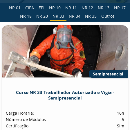
NR 01
CIPA
EPI
NR 10
NR 11
NR 12
NR 13
NR 17
NR 18
NR 20
NR 33
NR 34
NR 35
Outros
Semipresencial
Curso NR 33 Trabalhador Autorizado e Vigia -
Semipresencial
Carga Horária:
16h
Número de Módulos:
5
Certificação:
Sim