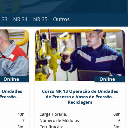
 33
NR 34
NR 35
Outros
Online
Online
e Unidades
Curso NR 13 Operação de Unidades
Pressão -
de Processo e Vasos de Pressão -
Reciclagem
40h
Carga Horária:
08h
7
Número de Módulos:
6
Sim
Certificação:
Sim