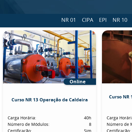
NR 01
CIPA
EPI
NR 10
Online
Curso NR 
Curso NR 13 Operação de Caldeira
Carga Horária:
40h
Carga Horári
Número de Módulos:
8
Número de 
Certificação:
Sim
Certificação: