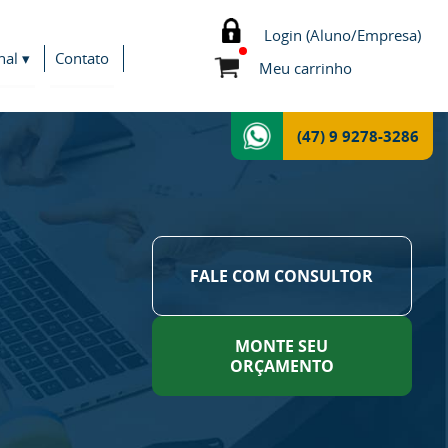
Login (Aluno/Empresa)
nal ▾
Contato
Meu carrinho
(47) 9 9278-3286
FALE COM CONSULTOR
MONTE SEU
ORÇAMENTO