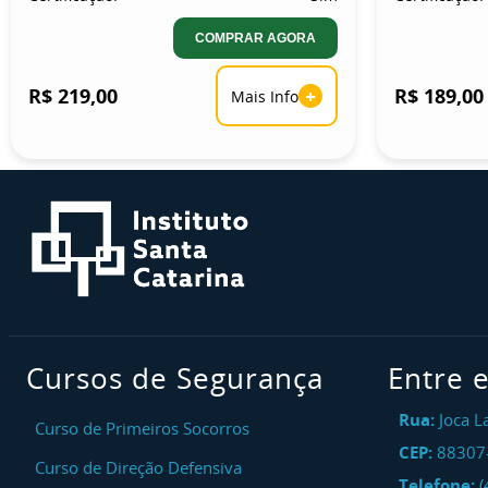
COMPRAR AGORA
R$ 219,00
+
R$ 189,00
Mais Info
Cursos de Segurança
Entre 
Rua:
Joca L
Curso de Primeiros Socorros
CEP:
88307
Curso de Direção Defensiva
Telefone:
(