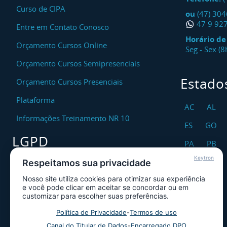
Curso de CIPA
ou
(47) 30
47 9 92
Entre em Contato Conosco
Horário d
Orçamento Cursos Online
Seg - Sex (
Orçamento Cursos Semipresenciais
Estado
Orçamento Cursos Presenciais
Plataforma
AC
AL
Informações Treinamento NR 10
ES
GO
LGPD
PA
PB
Keytron
RO
RR
Respeitamos sua privacidade
Encarregado DPO
Nosso site utiliza cookies para otimizar sua experiência
TO
Canal de Atendimento ao Titular dos
e você pode clicar em aceitar se concordar ou em
Dados
customizar para escolher suas preferências.
Política de Privacidade
Política de Privacidade
-
Termos de uso
Canal do Titular de Dados
-
Encarregado DPO