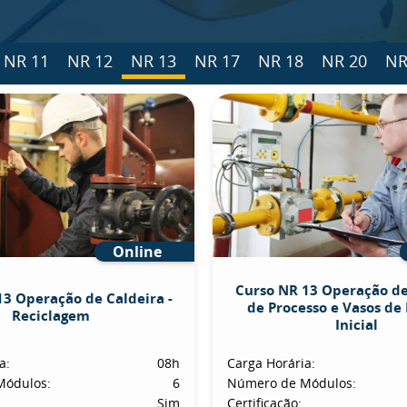
NR 11
NR 12
NR 13
NR 17
NR 18
NR 20
NR
Online
Curso NR 13 Operação d
13 Operação de Caldeira -
de Processo e Vasos de 
Reciclagem
Inicial
a:
08h
Carga Horária:
Módulos:
6
Número de Módulos:
Sim
Certificação: