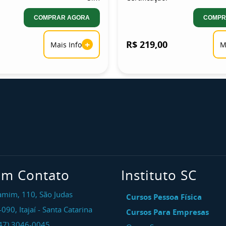
COMPRAR AGORA
COMPR
+
R$ 219,00
Mais Info
M
em Contato
Instituto SC
amim, 110, São Judas
Cursos Pessoa Física
-090
,
Itajaí
-
Santa Catarina
Cursos Para Empresas
47) 3046-0045