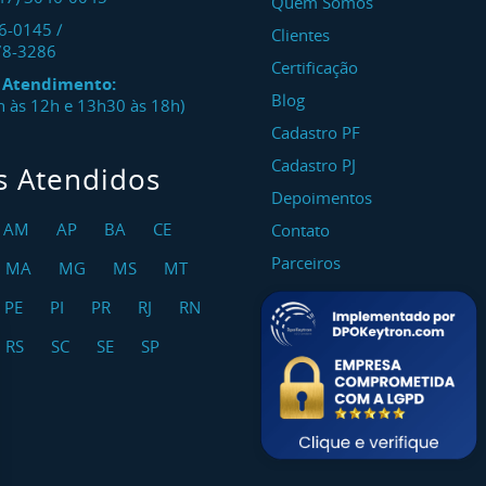
Quem Somos
46-0145
/
Clientes
78-3286
Certificação
e Atendimento:
Blog
8h às 12h e 13h30 às 18h)
Cadastro PF
Cadastro PJ
s Atendidos
Depoimentos
AM
AP
BA
CE
Contato
Parceiros
MA
MG
MS
MT
PE
PI
PR
RJ
RN
RS
SC
SE
SP