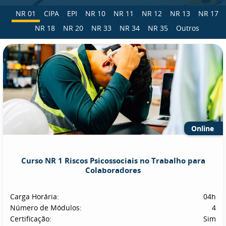
NR 01
CIPA
EPI
NR 10
NR 11
NR 12
NR 13
NR 17
NR 18
NR 20
NR 33
NR 34
NR 35
Outros
Online
Curso NR 1 Riscos Psicossociais no Trabalho para
Colaboradores
Carga Horária:
04h
Número de Módulos:
4
Certificação:
Sim