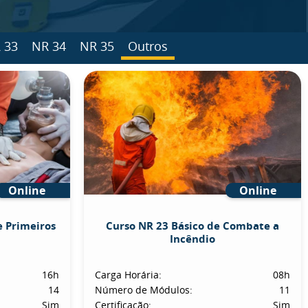
 33
NR 34
NR 35
Outros
Online
Online
e Primeiros
Curso NR 23 Básico de Combate a
Incêndio
16h
Carga Horária:
08h
14
Número de Módulos:
11
Sim
Certificação:
Sim