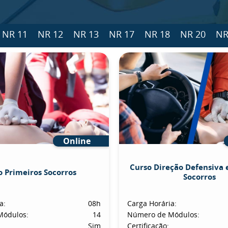
NR 11
NR 12
NR 13
NR 17
NR 18
NR 20
NR
Online
Curso Direção Defensiva 
o Primeiros Socorros
Socorros
a:
08h
Carga Horária:
Módulos:
14
Número de Módulos:
Sim
Certificação: