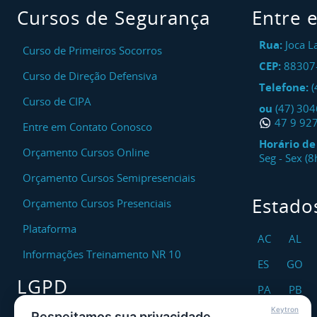
Cursos de Segurança
Entre 
Rua:
Joca L
Curso de Primeiros Socorros
CEP:
88307
Curso de Direção Defensiva
Telefone:
(
Curso de CIPA
ou
(47) 30
47 9 92
Entre em Contato Conosco
Horário d
Orçamento Cursos Online
Seg - Sex (
Orçamento Cursos Semipresenciais
Estado
Orçamento Cursos Presenciais
Plataforma
AC
AL
Informações Treinamento NR 10
ES
GO
LGPD
PA
PB
Keytron
RO
RR
Respeitamos sua privacidade