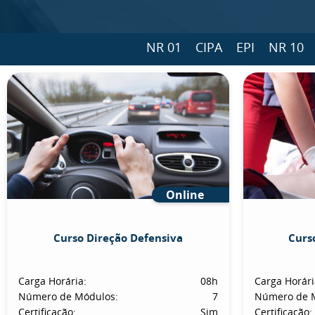
NR 01
CIPA
EPI
NR 10
Online
Curso Direção Defensiva
Curs
Carga Horária:
08h
Carga Horári
Número de Módulos:
7
Número de 
Certificação:
Sim
Certificação: