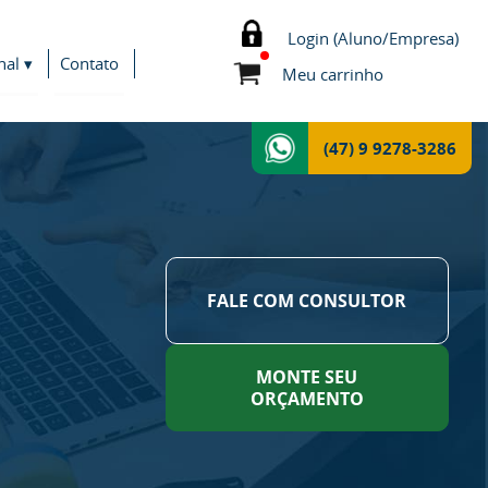
Login (Aluno/Empresa)
nal ▾
Contato
Meu carrinho
(47) 9 9278-3286
FALE COM CONSULTOR
MONTE SEU
ORÇAMENTO