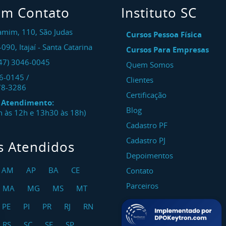
em Contato
Instituto SC
amim, 110, São Judas
Cursos Pessoa Física
-090
,
Itajaí
-
Santa Catarina
Cursos Para Empresas
47) 3046-0045
Quem Somos
46-0145
/
Clientes
78-3286
Certificação
e Atendimento:
Blog
8h às 12h e 13h30 às 18h)
Cadastro PF
Cadastro PJ
s Atendidos
Depoimentos
AM
AP
BA
CE
Contato
Parceiros
MA
MG
MS
MT
PE
PI
PR
RJ
RN
RS
SC
SE
SP