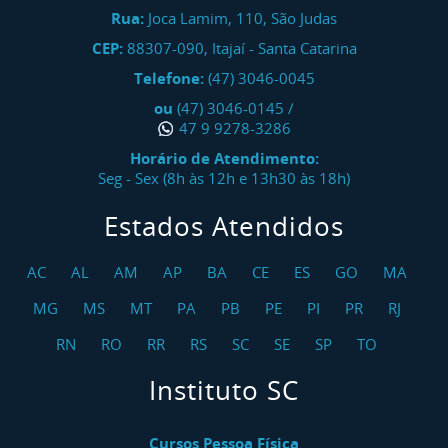
Rua:
Joca Lamim, 110, São Judas
CEP:
88307-090
,
Itajaí
-
Santa Catarina
Telefone:
(47) 3046-0045
ou
(47) 3046-0145
/
47 9 9278-3286
Horário de Atendimento:
Seg - Sex (8h às 12h e 13h30 às 18h)
Estados Atendidos
AC
AL
AM
AP
BA
CE
ES
GO
MA
MG
MS
MT
PA
PB
PE
PI
PR
RJ
RN
RO
RR
RS
SC
SE
SP
TO
Instituto SC
Cursos Pessoa Física