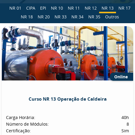
NR 01
CIPA
EPI
NR 10
NR 11
NR 12
NR 13
NR 17
NR 18
NR 20
NR 33
NR 34
NR 35
Outros
Online
Curso NR 13 Operação de Caldeira
Carga Horária:
40h
Número de Módulos:
8
Certificação:
Sim