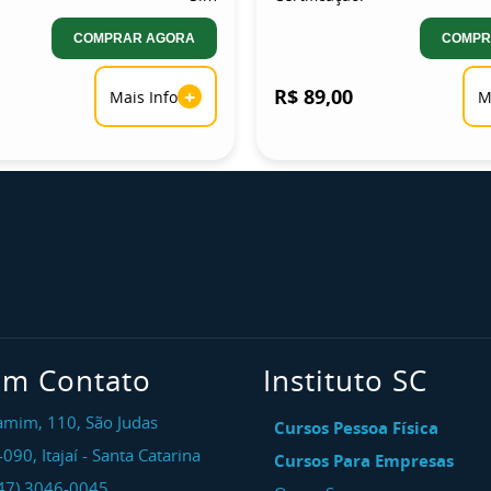
COMPRAR AGORA
COMPR
+
R$ 89,00
Mais Info
M
em Contato
Instituto SC
amim, 110, São Judas
Cursos Pessoa Física
-090
,
Itajaí
-
Santa Catarina
Cursos Para Empresas
47) 3046-0045