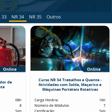
 33
NR 34
NR 35
Outros
Online
Online
Curso NR 34 Trabalhos a Quente -
dor de
Atividades com Solda, Maçarico e
nte
Máquinas Portáteis Rotativas
08h
Carga Horária:
16h
8
Número de Módulos:
7
Sim
Certificação:
Sim