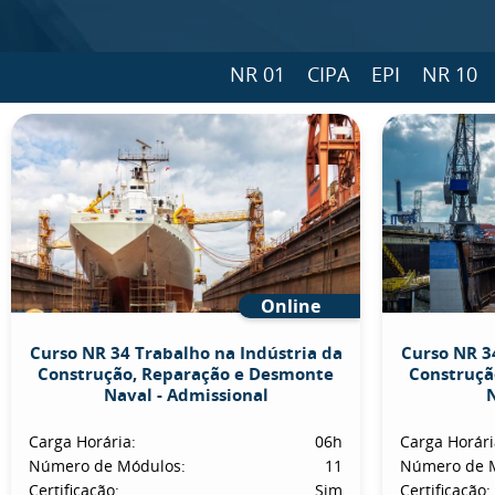
NR 01
CIPA
EPI
NR 10
Online
Curso NR 34 Trabalho na Indústria da
Curso NR 3
Construção, Reparação e Desmonte
Construçã
Naval - Admissional
N
Carga Horária:
06h
Carga Horári
Número de Módulos:
11
Número de 
Certificação:
Sim
Certificação: