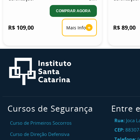
COMPRAR AGORA
R$ 109,00
+
R$ 89,00
Mais Info
Cursos de Segurança
Entre 
Rua:
Joca L
Curso de Primeiros Socorros
CEP:
88307
Curso de Direção Defensiva
Telefone:
(