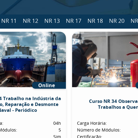
NR 11
NR 12
NR 13
NR 17
NR 18
NR 20
NR
Online
4 Trabalho na Indústria da
Curso NR 34 Observa
o, Reparação e Desmonte
Trabalhos a Que
aval - Periódico
a:
04h
Carga Horária:
Módulos:
5
Número de Módulos:
Sim
Certificação: