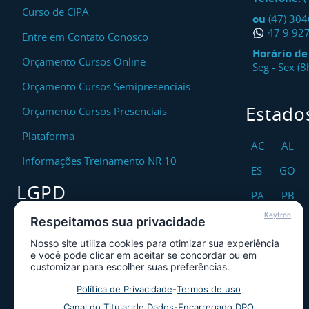
Curso de CIPA
ou
(47) 30
47 9 92
Entre em Contato Conosco
Horário d
Orçamento Cursos Online
Seg - Sex (
Orçamento Cursos Semipresenciais
Estado
Orçamento Cursos Presenciais
Plataforma
AC
AL
Informações Treinamento NR 10
ES
GO
LGPD
PA
PB
Keytron
RO
RR
Respeitamos sua privacidade
Encarregado DPO
Nosso site utiliza cookies para otimizar sua experiência
TO
Canal de Atendimento ao Titular dos
e você pode clicar em aceitar se concordar ou em
Dados
customizar para escolher suas preferências.
Política de Privacidade
Política de Privacidade
-
Termos de uso
Canal do Titular de Dados
-
Encarregado DPO