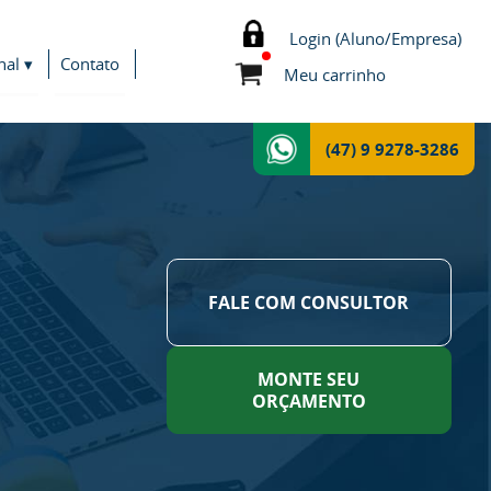
Login (Aluno/Empresa)
nal ▾
Contato
Meu carrinho
(47) 9 9278-3286
FALE COM CONSULTOR
MONTE SEU
ORÇAMENTO