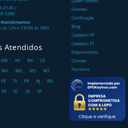
Quem Somos
46-0145
/
Clientes
78-3286
Certificação
e Atendimento:
Blog
8h às 12h e 13h30 às 18h)
Cadastro PF
Cadastro PJ
s Atendidos
Depoimentos
AM
AP
BA
CE
Contato
Parceiros
MA
MG
MS
MT
PE
PI
PR
RJ
RN
RS
SC
SE
SP