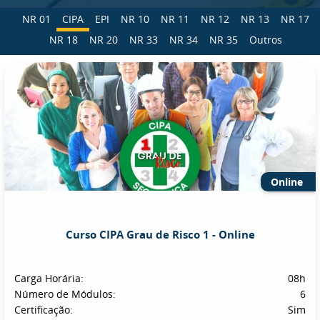
NR 01
CIPA
EPI
NR 10
NR 11
NR 12
NR 13
NR 17
NR 18
NR 20
NR 33
NR 34
NR 35
Outros
Online
Curso CIPA Grau de Risco 1 - Online
Carga Horária:
08h
Número de Módulos:
6
Certificação:
Sim