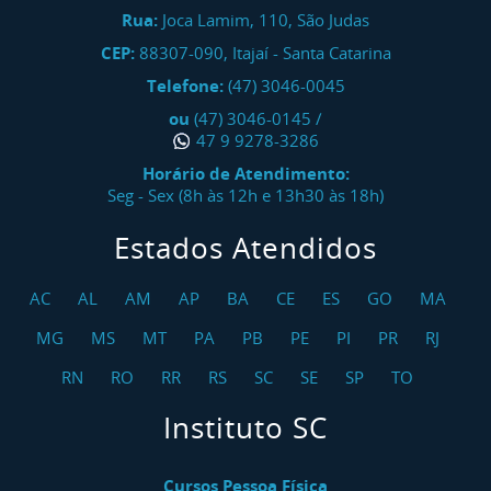
Rua:
Joca Lamim, 110, São Judas
CEP:
88307-090
,
Itajaí
-
Santa Catarina
Telefone:
(47) 3046-0045
ou
(47) 3046-0145
/
47 9 9278-3286
Horário de Atendimento:
Seg - Sex (8h às 12h e 13h30 às 18h)
Estados Atendidos
AC
AL
AM
AP
BA
CE
ES
GO
MA
MG
MS
MT
PA
PB
PE
PI
PR
RJ
RN
RO
RR
RS
SC
SE
SP
TO
Instituto SC
Cursos Pessoa Física