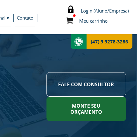
Login (Aluno/Empresa)
nal ▾
Contato
Meu carrinho
(47) 9 9278-3286
FALE COM CONSULTOR
MONTE SEU
ORÇAMENTO