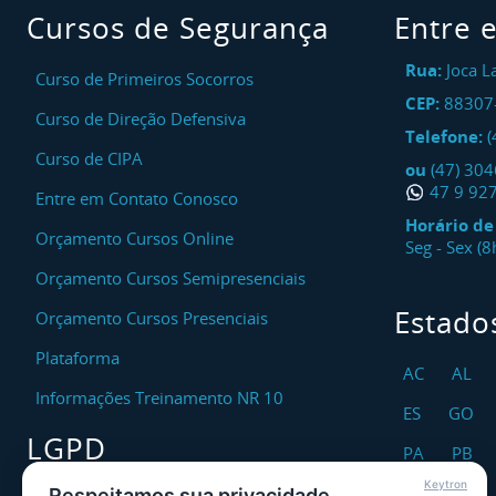
Cursos de Segurança
Entre 
Rua:
Joca L
Curso de Primeiros Socorros
CEP:
88307
Curso de Direção Defensiva
Telefone:
(
Curso de CIPA
ou
(47) 30
47 9 92
Entre em Contato Conosco
Horário d
Orçamento Cursos Online
Seg - Sex (
Orçamento Cursos Semipresenciais
Estado
Orçamento Cursos Presenciais
Plataforma
AC
AL
Informações Treinamento NR 10
ES
GO
LGPD
PA
PB
Keytron
RO
RR
Respeitamos sua privacidade