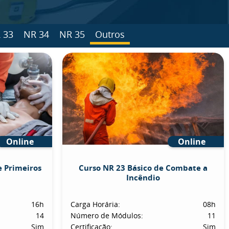
 33
NR 34
NR 35
Outros
Online
Online
e Primeiros
Curso NR 23 Básico de Combate a
Incêndio
16h
Carga Horária:
08h
14
Número de Módulos:
11
Sim
Certificação:
Sim