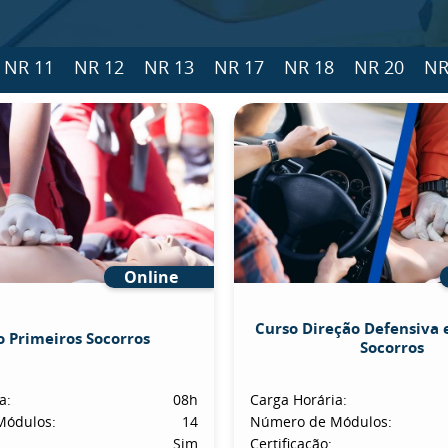
NR 11
NR 12
NR 13
NR 17
NR 18
NR 20
NR
Online
Curso Direção Defensiva 
o Primeiros Socorros
Socorros
a:
08h
Carga Horária:
Módulos:
14
Número de Módulos:
Sim
Certificação: