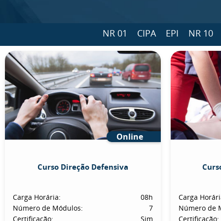
NR 01
CIPA
EPI
NR 10
Online
Curso Direção Defensiva
Curs
Carga Horária:
08h
Carga Horári
Número de Módulos:
7
Número de 
Certificação:
Sim
Certificação: