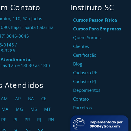
em Contato
Instituto SC
amim, 110, São Judas
Cursos Pessoa Física
-090
,
Itajaí
-
Santa Catarina
Cursos Para Empresas
47) 3046-0045
Quem Somos
46-0145
/
Clientes
78-3286
Certificação
e Atendimento:
Blog
8h às 12h e 13h30 às 18h)
Cadastro PF
Cadastro PJ
s Atendidos
Depoimentos
AM
AP
BA
CE
Contato
Parceiros
MA
MG
MS
MT
PE
PI
PR
RJ
RN
RS
SC
SE
SP