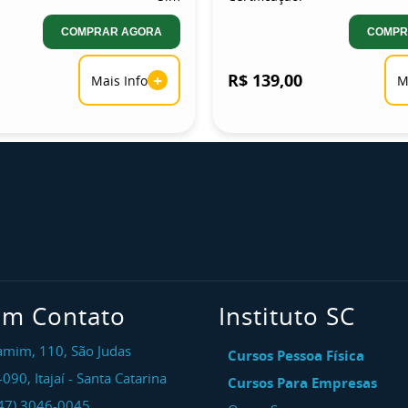
COMPRAR AGORA
COMPR
+
R$ 139,00
Mais Info
M
em Contato
Instituto SC
amim, 110, São Judas
Cursos Pessoa Física
-090
,
Itajaí
-
Santa Catarina
Cursos Para Empresas
47) 3046-0045