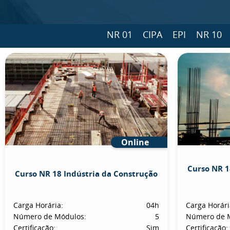
NR 01
CIPA
EPI
NR 10
Online
Curso NR 1
Curso NR 18 Indústria da Construção
Carga Horária:
04h
Carga Horári
Número de Módulos:
5
Número de 
Certificação:
Sim
Certificação: