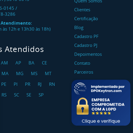
Quem Somos
46-0145
/
Clientes
78-3286
Certificação
e Atendimento:
Blog
8h às 12h e 13h30 às 18h)
Cadastro PF
Cadastro PJ
s Atendidos
Depoimentos
AM
AP
BA
CE
Contato
Parceiros
MA
MG
MS
MT
PE
PI
PR
RJ
RN
RS
SC
SE
SP