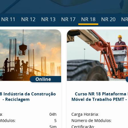
NR 11
NR 12
NR 13
NR 17
NR 18
NR 20
NR
Online
8 Indústria da Construção
Curso NR 18 Plataforma 
- Reciclagem
Móvel de Trabalho PEMT -
a:
04h
Carga Horária:
Módulos:
5
Número de Módulos:
Sim
Certificação: