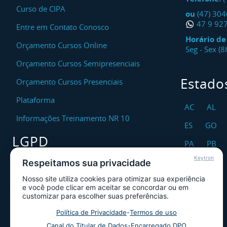
Curso de CIPA
ou
(47) 30
47 9 92
Entre em Contato Conosco
Horário d
Orçamento Cursos Online
Seg - Sex (
Orçamento Cursos Semipresenciais
Estado
Orçamento Cursos Presenciais
Plataforma
AC
AL
Informações Treinamento NR 10
ES
GO
LGPD
PA
PB
Keytron
RO
RR
Respeitamos sua privacidade
Encarregado DPO
Nosso site utiliza cookies para otimizar sua experiência
TO
Canal de Atendimento ao Titular dos
e você pode clicar em aceitar se concordar ou em
Dados
customizar para escolher suas preferências.
Política de Privacidade
Política de Privacidade
-
Termos de uso
Canal do Titular de Dados
-
Encarregado DPO