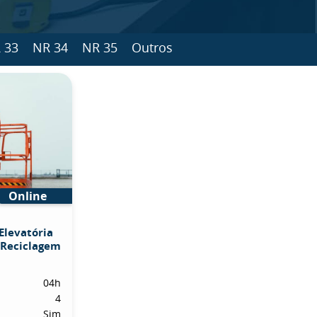
 33
NR 34
NR 35
Outros
Online
Elevatória
 Reciclagem
04h
4
Sim