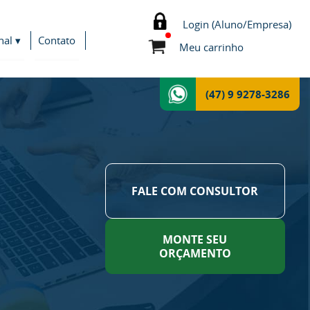
Login (Aluno/Empresa)
nal ▾
Contato
Meu carrinho
(47) 9 9278-3286
FALE COM CONSULTOR
MONTE SEU
ORÇAMENTO