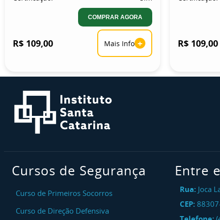
COMPRAR AGORA
R$ 109,00
+
R$ 109,00
Mais Info
Cursos de Segurança
Entre 
Rua:
Joca L
Curso de Primeiros Socorros
CEP:
88307
Curso de Direção Defensiva
Telefone:
(