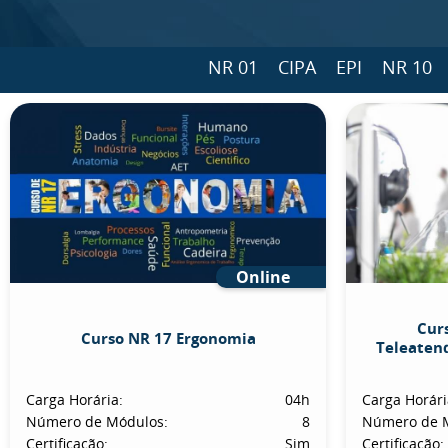
NR 01
CIPA
EPI
NR 10
Online
Cur
Curso NR 17 Ergonomia
Teleaten
Carga Horária:
04h
Carga Horári
Número de Módulos:
8
Número de 
Certificação:
Sim
Certificação: