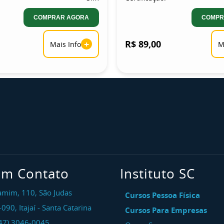
COMPRAR AGORA
COMPR
+
R$ 89,00
Mais Info
M
em Contato
Instituto SC
amim, 110, São Judas
Cursos Pessoa Física
-090
,
Itajaí
-
Santa Catarina
Cursos Para Empresas
47) 3046-0045