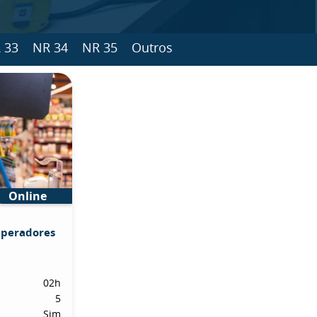
 33
NR 34
NR 35
Outros
Online
Operadores
02h
5
Sim