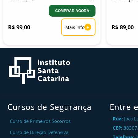
COMPRAR AGORA
R$ 99,00
+
R$ 89,00
Mais Info
Cursos de Segurança
Entre 
Rua:
Joca L
Curso de Primeiros Socorros
CEP:
88307
Curso de Direção Defensiva
Telefone:
(