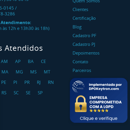
Quem Somos
46-0145
/
Clientes
78-3286
Certificação
e Atendimento:
Blog
8h às 12h e 13h30 às 18h)
Cadastro PF
Cadastro PJ
s Atendidos
Depoimentos
AM
AP
BA
CE
Contato
Parceiros
MA
MG
MS
MT
PE
PI
PR
RJ
RN
RS
SC
SE
SP