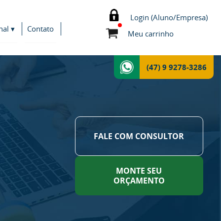
Login (Aluno/Empresa)
nal ▾
Contato
Meu carrinho
(47) 9 9278-3286
FALE COM CONSULTOR
MONTE SEU
ORÇAMENTO