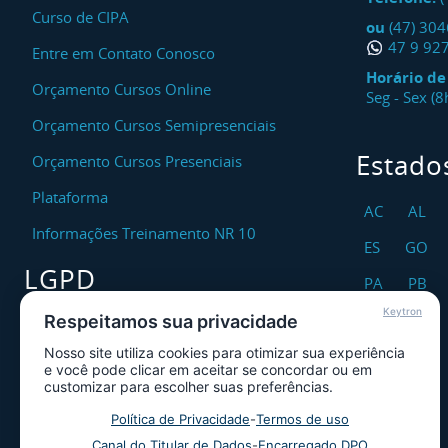
Curso de CIPA
ou
(47) 30
47 9 92
Entre em Contato Conosco
Horário d
Orçamento Cursos Online
Seg - Sex (
Orçamento Cursos Semipresenciais
Estado
Orçamento Cursos Presenciais
Plataforma
AC
AL
Informações Treinamento NR 10
ES
GO
LGPD
PA
PB
Keytron
RO
RR
Respeitamos sua privacidade
Encarregado DPO
Nosso site utiliza cookies para otimizar sua experiência
TO
Canal de Atendimento ao Titular dos
e você pode clicar em aceitar se concordar ou em
Dados
customizar para escolher suas preferências.
Política de Privacidade
Política de Privacidade
-
Termos de uso
Canal do Titular de Dados
-
Encarregado DPO