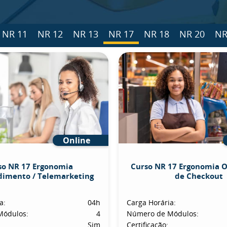
NR 11
NR 12
NR 13
NR 17
NR 18
NR 20
NR
Online
so NR 17 Ergonomia
Curso NR 17 Ergonomia 
dimento / Telemarketing
de Checkout
a:
04h
Carga Horária:
Módulos:
4
Número de Módulos:
Sim
Certificação: