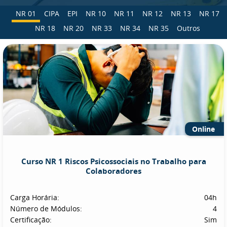
NR 01
CIPA
EPI
NR 10
NR 11
NR 12
NR 13
NR 17
NR 18
NR 20
NR 33
NR 34
NR 35
Outros
Online
Curso NR 1 Riscos Psicossociais no Trabalho para
Colaboradores
Carga Horária:
04h
Número de Módulos:
4
Certificação:
Sim