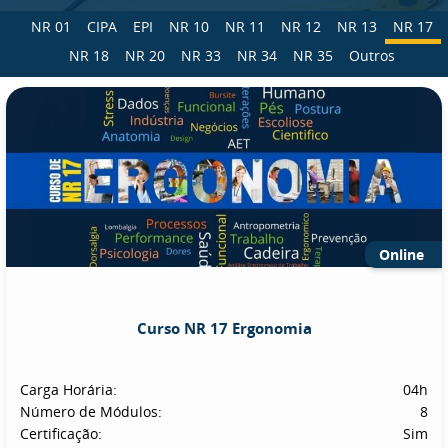
NR 01
CIPA
EPI
NR 10
NR 11
NR 12
NR 13
NR 17
NR 18
NR 20
NR 33
NR 34
NR 35
Outros
Online
Curso NR 17 Ergonomia
Carga Horária:
04h
Número de Módulos:
8
Certificação:
Sim