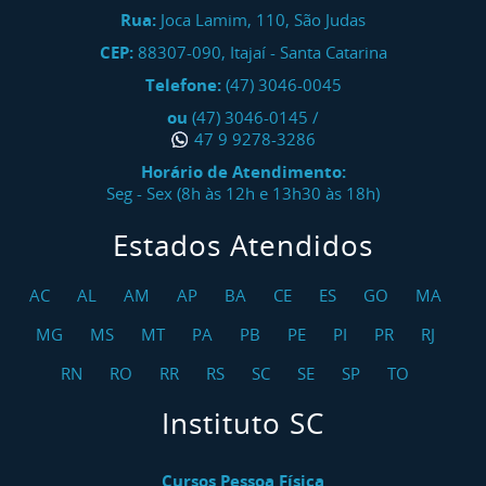
Rua:
Joca Lamim, 110, São Judas
CEP:
88307-090
,
Itajaí
-
Santa Catarina
Telefone:
(47) 3046-0045
ou
(47) 3046-0145
/
47 9 9278-3286
Horário de Atendimento:
Seg - Sex (8h às 12h e 13h30 às 18h)
Estados Atendidos
AC
AL
AM
AP
BA
CE
ES
GO
MA
MG
MS
MT
PA
PB
PE
PI
PR
RJ
RN
RO
RR
RS
SC
SE
SP
TO
Instituto SC
Cursos Pessoa Física