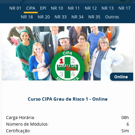
NR 01
CIPA
EPI
NR 10
NR 11
NR 12
NR 13
NR 17
NR 18
NR 20
NR 33
NR 34
NR 35
Outros
Online
Curso CIPA Grau de Risco 1 - Online
Carga Horária:
08h
Número de Módulos:
6
Certificação:
Sim