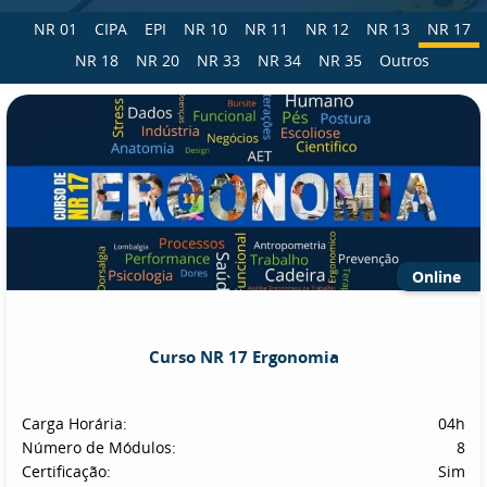
NR 01
CIPA
EPI
NR 10
NR 11
NR 12
NR 13
NR 17
NR 18
NR 20
NR 33
NR 34
NR 35
Outros
Online
Curso NR 17 Ergonomia
Carga Horária:
04h
Número de Módulos:
8
Certificação:
Sim