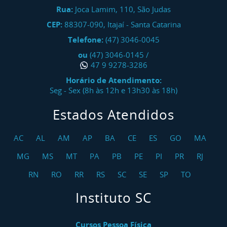
Rua:
Joca Lamim, 110, São Judas
CEP:
88307-090
,
Itajaí
-
Santa Catarina
Telefone:
(47) 3046-0045
ou
(47) 3046-0145
/
47 9 9278-3286
Horário de Atendimento:
Seg - Sex (8h às 12h e 13h30 às 18h)
Estados Atendidos
AC
AL
AM
AP
BA
CE
ES
GO
MA
MG
MS
MT
PA
PB
PE
PI
PR
RJ
RN
RO
RR
RS
SC
SE
SP
TO
Instituto SC
Cursos Pessoa Física