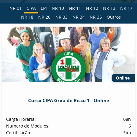
NR 01
CIPA
EPI
NR 10
NR 11
NR 12
NR 13
NR 17
NR 18
NR 20
NR 33
NR 34
NR 35
Outros
Online
Curso CIPA Grau de Risco 1 - Online
Carga Horária:
08h
Número de Módulos:
6
Certificação:
Sim