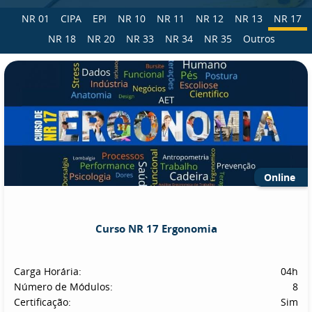
NR 01
CIPA
EPI
NR 10
NR 11
NR 12
NR 13
NR 17
NR 18
NR 20
NR 33
NR 34
NR 35
Outros
Online
Curso NR 17 Ergonomia
Carga Horária:
04h
Número de Módulos:
8
Certificação:
Sim