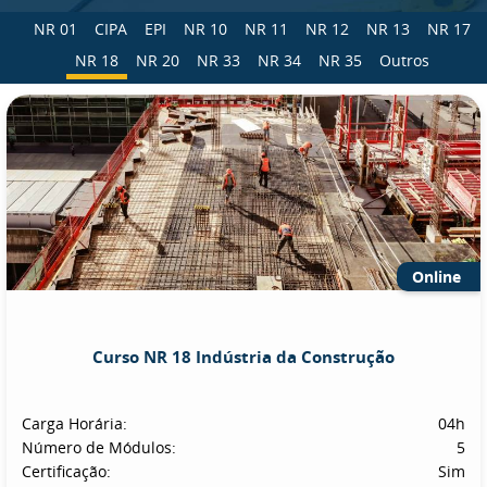
NR 01
CIPA
EPI
NR 10
NR 11
NR 12
NR 13
NR 17
NR 18
NR 20
NR 33
NR 34
NR 35
Outros
Online
Curso NR 18 Indústria da Construção
Carga Horária:
04h
Número de Módulos:
5
Certificação:
Sim