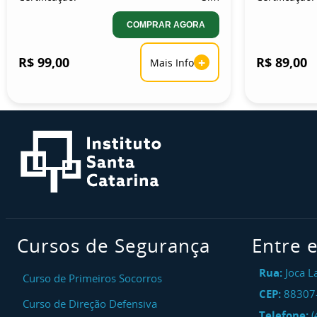
COMPRAR AGORA
R$ 99,00
+
R$ 89,00
Mais Info
Cursos de Segurança
Entre 
Rua:
Joca L
Curso de Primeiros Socorros
CEP:
88307
Curso de Direção Defensiva
Telefone:
(