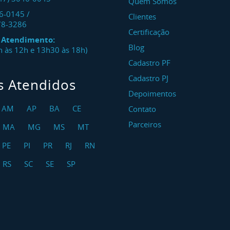
Quem Somos
46-0145
/
Clientes
78-3286
Certificação
e Atendimento:
Blog
8h às 12h e 13h30 às 18h)
Cadastro PF
Cadastro PJ
s Atendidos
Depoimentos
AM
AP
BA
CE
Contato
Parceiros
MA
MG
MS
MT
PE
PI
PR
RJ
RN
RS
SC
SE
SP