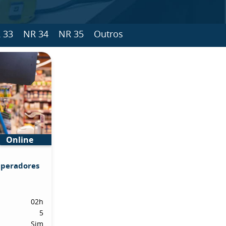
 33
NR 34
NR 35
Outros
Online
Operadores
02h
5
Sim