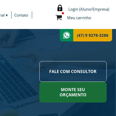
Login (Aluno/Empresa)
nal ▾
Contato
Meu carrinho
(47) 9 9278-3286
FALE COM CONSULTOR
MONTE SEU
ORÇAMENTO