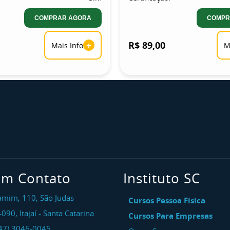
COMPRAR AGORA
COMPR
+
R$ 89,00
Mais Info
M
em Contato
Instituto SC
amim, 110, São Judas
Cursos Pessoa Física
-090
,
Itajaí
-
Santa Catarina
Cursos Para Empresas
47) 3046-0045