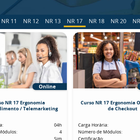
NR 11
NR 12
NR 13
NR 17
NR 18
NR 20
NR
Online
so NR 17 Ergonomia
Curso NR 17 Ergonomia 
dimento / Telemarketing
de Checkout
a:
04h
Carga Horária:
Módulos:
4
Número de Módulos:
Sim
Certificação: