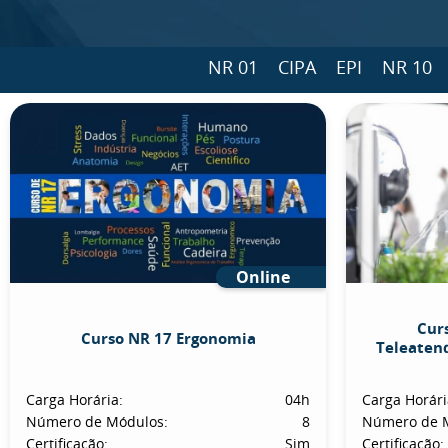
NR 01
CIPA
EPI
NR 10
Online
Cur
Curso NR 17 Ergonomia
Teleaten
Carga Horária:
04h
Carga Horári
Número de Módulos:
8
Número de 
Certificação:
Sim
Certificação: